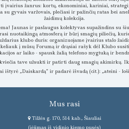
 įvairius žanrus: kortų, ekonominiai, kariniai, strateg
 su gyvais varžovais, plečiasi ir pažinčių ratas bei anek
žaidimų kolekcija.
a! Jaunas ir paslaugus kolektyvas supažindins su šiuo 
asi nuotaikingą atmosferą ir būrį smagių piliečių, kurie
 uždarius klubo duris: organizuojame įvairius stalo ža
 keliauk į mūsų Forumą ir drąsiai rašyk dėl Klubo susiti
kacijos ar laiko - spausk žalią telefono mygtuką ir ben
viečia tave užsukti ir patirti daug smagių akimirkų. I
 ištyrė „Daiskardą“ ir padarė išvadą (cit.): „ateini - loši
Mus rasi
Tilžės g. 170, 514 kab., Šiauliai
(įėjimas iš vidinio kiemo pusės)