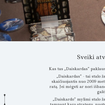
Sveiki at
Kas tas „Daiskardas“ paklaus
„Daiskardas“ - tai stalo ž
skaičiuojantis nuo 2009 metų
ratą. Jei mėgsti ar nori išban
galė
„Daiskardo“ mylimi stalo ž
tampant karo strategu, nuoty