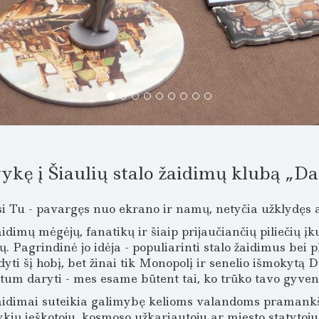
vykę į Šiaulių stalo žaidimų klubą „Da
i Tu - pavargęs nuo ekrano ir namų, netyčia užklydęs 
aidimų mėgėjų, fanatikų ir šiaip prijaučiančių piliečių į
. Pagrindinė jo idėja - populiarinti stalo žaidimus bei 
dyti šį hobį, bet žinai tik Monopolį ir senelio išmokytą D
tum daryti - mes esame būtent tai, ko trūko tavo gyve
aidimai suteikia galimybę kelioms valandoms pramankšt
kių ieškotoju, kosmoso užkariautoju ar miesto statytoju 