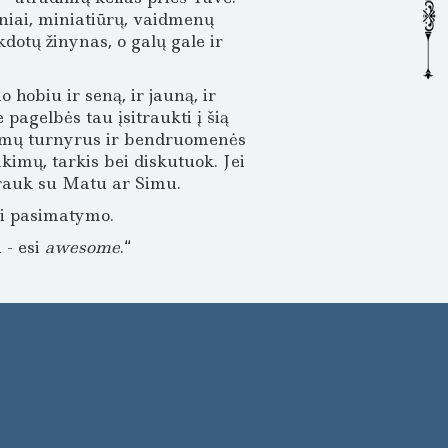
iniai, miniatiūrų, vaidmenų
dotų žinynas, o galų gale ir
hobiu ir seną, ir jauną, ir
 pagelbės tau įsitraukti į šią
idimų turnyrus ir bendruomenės
kimų, tarkis bei diskutuok. Jei
drauk su Matu ar Simu.
ki pasimatymo.
 - esi
awesome
.“