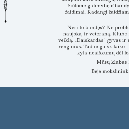
Siūlome galimybę išbandyti
žaidimai. Kadangi žaidžiama
Nesi to bandęs? Ne problem
naujoką, ir veteraną. Klube r
veiklą. „Daiskardas“ gyvas ir
renginius. Tad negaišk laiko -
kyla neaiškumų dėl lo
Mūsų klubas k
Beje mokslininkai