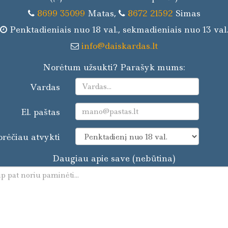
8699 35099
Matas,
8672 21592
Simas
Penktadieniais nuo 18 val.,
sekmadieniais nuo 13 val
info@daiskardas.lt
Norėtum užsukti? Parašyk mums:
Vardas
El. paštas
rėčiau atvykti
Daugiau apie save (nebūtina)