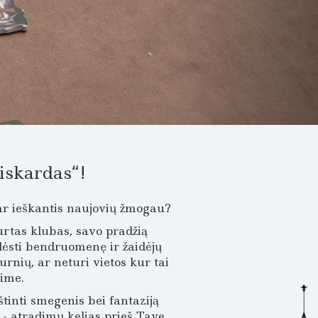
iskardas“!
ar ieškantis naujovių žmogau?
kurtas klubas, savo pradžią
plėsti bendruomenę ir žaidėjų
urnių, ar neturi vietos kur tai
nime.
inti smegenis bei fantaziją
- atradimų kelias prieš Tave.