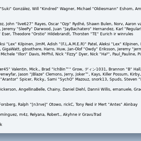
sica "Suki" González, Will "Kindred" Wagner, Michael "Oldiesmann" Eshom, A
lez, John "live627" Rayes, Oscar "Ozp" Rydhé, Shawn Bulen, Norv, Aaron va
, Jeremy "SleePy" Darwood, Juan "JayBachatero" Hernandez, Karl "Regula
 Eser, Theodore "Orstio" Hildebrandt, Thorsten "TE" Eurich ir winrules
ksi "Lex" Kilpinen, JimM, Adish "(F.L.A.M.E.R)" Patel, Aleksi "Lex" Kilpine
 GigaWatt, gbsothere, Harro, Huw, Jan-Olof "Owdy" Eriksson, Jeremy "jerm
 Michele "Illori" Davis, MrPhil, Nick "Fizzy" Dyer, Nick "Ha²", Paul_Pauline
r45" Valentin, Mick., Brad "IchBin™" Grow, ディン1031, Brannon "B" Hall, 
enwyfar, Jason "JBlaze" Clemons, Jerry, Joker™, Kays, Killer Possum, Ki
 "Arantor" Spicer, Ricky., Sami "SychO" Mazouz, snork13, Spuds, Steven "
 Dickerson, AngellinaBelle, Chainy, Daniel Diehl, Dannii Willis, emanuele,
rsberg, Ralph "[n3rve]" Otowo, rickC, Tony Reid ir Mert "Antes" Alınbay
mínguez, m4z, Relyana, Robert., Akyhne ir GravuTrad
jk