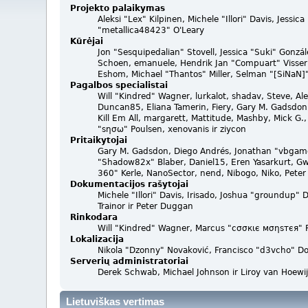
Projekto palaikymas
Aleksi "Lex" Kilpinen, Michele "Illori" Davis, Jes
"metallica48423" O'Leary
Kūrėjai
Jon "Sesquipedalian" Stovell, Jessica "Suki" Gonzá
Schoen, emanuele, Hendrik Jan "Compuart" Visser
Eshom, Michael "Thantos" Miller, Selman "[SiNaN]"
Pagalbos specialistai
Will "Kindred" Wagner, lurkalot, shadav, Steve, Ale
Duncan85, Eliana Tamerin, Fiery, Gary M. Gadsdon,
Kill Em All, margarett, Mattitude, Mashby, Mick G.,
"sησω" Poulsen, xenovanis ir ziycon
Pritaikytojai
Gary M. Gadsdon, Diego Andrés, Jonathan "vbgame
"Shadow82x" Blaber, Daniel15, Eren Yasarkurt, Gw
360" Kerle, NanoSector, nend, Nibogo, Niko, Peter
Dokumentacijos rašytojai
Michele "Illori" Davis, Irisado, Joshua "groundup"
Trainor ir Peter Duggan
Rinkodara
Will "Kindred" Wagner, Marcus "cσσкιє мσηѕтєя" Fo
Lokalizacija
Nikola "Dzonny" Novaković, Francisco "d3vcho" Do
Serverių administratoriai
Derek Schwab, Michael Johnson ir Liroy van Hoewi
Lietuviškas vertimas