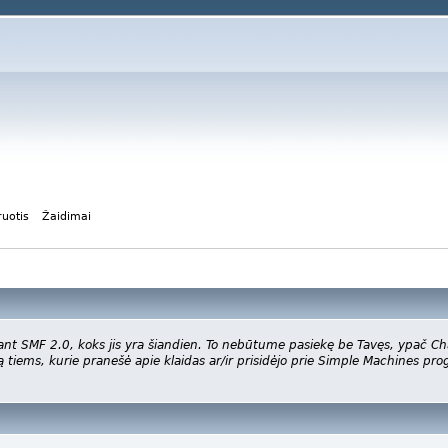
ruotis
Žaidimai
ant SMF 2.0, koks jis yra šiandien. To nebūtume pasiekę be Tavęs, ypač C
ą tiems, kurie pranešė apie klaidas ar/ir prisidėjo prie Simple Machines pr