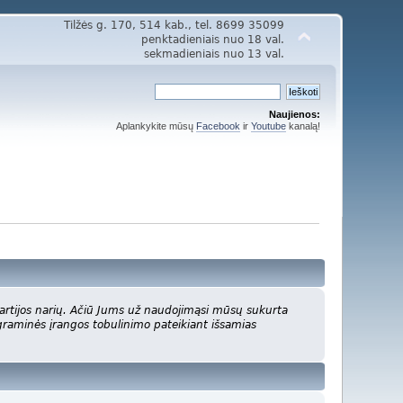
Tilžės g. 170, 514 kab., tel. 8699 35099
penktadieniais nuo 18 val.
sekmadieniais nuo 13 val.
Naujienos:
Aplankykite mūsų
Facebook
ir
Youtube
kanalą!
hartijos narių. Ačiū Jums už naudojimąsi mūsų sukurta
ograminės įrangos tobulinimo pateikiant išsamias