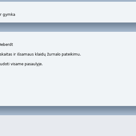
 ir gymka
 Deberdt
aitas ir išsamaus klaidų žurnalo pateikimu.
udoti visame pasaulyje.