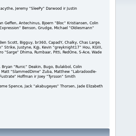
macythe, Jeremy "SleePy" Darwood ir Justin
n Geffen, Antechinus, Bjoern "Bloc" Kristiansen, Colin
rExpression" Benson, Grudge, Michael "Oldiesmann"
n, Ben Scott, Bigguy, br360, CapadY, Chalky, Chas Large,
" Strike, Justyne, K@, Kevin "greyknight17" Hou, KGIII,
, Piro "Sarge" Dhima, Rumbaar, Pitti, RedOne, S-Ace, Wade
Bryan "Runic" Deakin, Bugo, Bulakbol, Colin
rby, Matt "SlammedDime" Zuba, Matthew "Labradoodle-
Fustrate" Hoffman ir Joey "Tyrsson" Smith
 Graeme Spence, Jack "akabugeyes" Thorsen, Jade Elizabeth