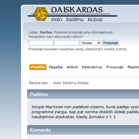
Labas,
Svečias
. Prašome
prisijungti
arba
užsiregistruoti
.
Pasigedote savo
aktyvacijos laiško?
Prisijungti naudojant naudotojo vardą, slaptažodį ir sesijos trukmę
Pradžia
Pagalba
Ieškoti
Kalendorius
Prisijungti
Regist
Daiskardas :: stalo žaidimų klubas
Padėkos
Simple Machines nori padėkoti visiems, kurie padėjo vyst
programine įranga, taip pat norime išreikšti didelę padėk
naudojimosi ataskaitas, klaidų žurnalus ir t. t.
Komanda