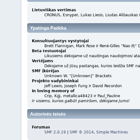
Lietuviškas vertimas
CRONUS, Esnyper, Lukas Liesis, Liudas Ališauskas
Ypatinga Padėka
Konsultuojantys vystytojai
Brett Flannigan, Mark Rose ir René-Gilles "Nao 尚"
Beta testuotojai
Likusiems dėkojame už naudingas naudojimosi atask
Vertėjams
Dėkojame už Jūsų pastangas, kurios leidžia SMF na
SMF įkūrėjas
Unknown W. "[Unknown]" Brackets
Projekto vadybininkai
Jeff Lewis, Joseph Fung ir David Recordon
In loving memory of
Crip, K@, metallica48423 ir Paul_Pauline
Ir visiems, kurios galbūt pamiršom, dėkojame Jums!
Autorinės teisės
Forumas
SMF 2.0.19
|
SMF © 2014
,
Simple Machines