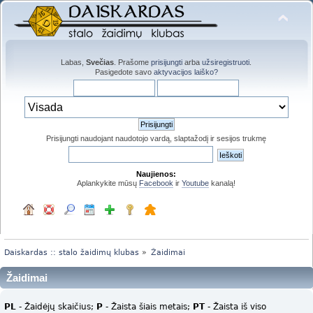
Labas,
Svečias
. Prašome
prisijungti
arba
užsiregistruoti
.
Pasigedote savo
aktyvacijos laiško?
Prisijungti naudojant naudotojo vardą, slaptažodį ir sesijos trukmę
Naujienos:
Aplankykite mūsų
Facebook
ir
Youtube
kanalą!
Daiskardas :: stalo žaidimų klubas
»
Žaidimai
Žaidimai
PL
- Žaidėjų skaičius;
P
- Žaista šiais metais;
PT
- Žaista iš viso