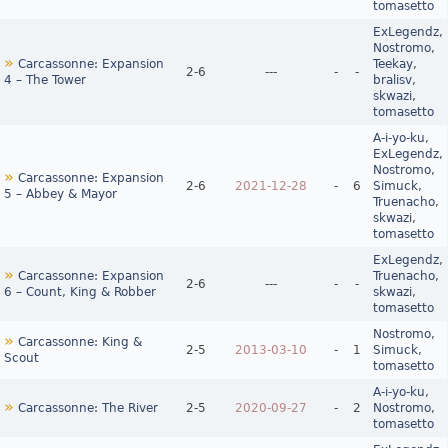
tomasetto
ExLegendz
,
Nostromo
,
»
Carcassonne: Expansion
Teekay
,
2‑6
---
-
-
4 – The Tower
bralisv
,
skwazi
,
tomasetto
A-i-yo-ku
,
ExLegendz
,
Nostromo
,
»
Carcassonne: Expansion
2‑6
2021-12-28
-
6
Simuck
,
5 – Abbey & Mayor
Truenacho
,
skwazi
,
tomasetto
ExLegendz
,
»
Carcassonne: Expansion
Truenacho
,
2‑6
---
-
-
6 – Count, King & Robber
skwazi
,
tomasetto
Nostromo
,
»
Carcassonne: King &
2‑5
2013-03-10
-
1
Simuck
,
Scout
tomasetto
A-i-yo-ku
,
»
Carcassonne: The River
2‑5
2020-09-27
-
2
Nostromo
,
tomasetto