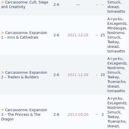
»
Carcassonne: Cult, Siege
Simuck
,
2‑6
---
-
-
and Creativity
skwazi
,
tomasetto
A-i-yo-ku
,
ExLegendz
,
Mindaugas
,
»
Carcassonne: Expansion
Nostromo
,
2‑6
2021-12-28
-
25
1 – Inns & Cathedrals
Simuck
,
Teekay
,
skwazi
,
tomasetto
A-i-yo-ku
,
ExLegendz
,
Nostromo
,
»
Carcassonne: Expansion
Simuck
,
2‑6
2021-12-28
-
20
2 – Traders & Builders
Teekay
,
Truenacho
,
skwazi
,
tomasetto
A-i-yo-ku
,
ExLegendz
,
Nostromo
,
»
Carcassonne: Expansion
Simuck
,
3 – The Princess & The
2‑6
2013-10-20
-
2
Teekay
,
Dragon
Truenacho
,
skwazi
,