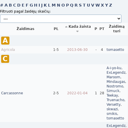
#
A
B
C
D
E
F
G
H
I
J
K
L
M
N
O
P
Q
R
S
T
U
V
W
X
Y
Z
Filtruoti pagal žaidėjų skaičių:
Kada žaista
Žaidimą
Žaidimas
PL
P
PT
turi
A
Agricola
1‑5
2013-06-30
-
4
tomasetto
C
A-i-yo-ku
,
ExLegendz
,
Maroom
,
Mindaugas
,
Nostromo
,
Simuck
,
Carcassonne
2‑5
2022-01-04
1
28
Teekay
,
Truenacho
,
Versetty
,
skwazi
,
smikis
,
tomasetto
ExLegendz
,