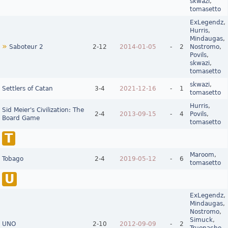
skwazi
,
tomasetto
ExLegendz
,
Hurris
,
Mindaugas
,
»
Saboteur 2
2‑12
2014-01-05
-
2
Nostromo
,
Povils
,
skwazi
,
tomasetto
skwazi
,
Settlers of Catan
3‑4
2021-12-16
-
1
tomasetto
Hurris
,
Sid Meier's Civilization: The
2‑4
2013-09-15
-
4
Povils
,
Board Game
tomasetto
T
Maroom
,
Tobago
2‑4
2019-05-12
-
6
tomasetto
U
ExLegendz
,
Mindaugas
,
Nostromo
,
Simuck
,
UNO
2‑10
2012-09-09
-
2
Truenacho
,