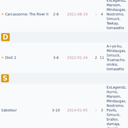
ExLegendz
,
Maroom
,
Mindaugas
,
»
Carcassonne: The River II
2‑6
2021-08-19
-
4
Nostromo
,
Simuck
,
Teekay
,
tomasetto
D
A-i-yo-ku
,
Mindaugas
,
Simuck
,
»
Dixit 2
3‑6
2022-01-16
2
11
Truenacho
,
smikis
,
tomasetto
S
ExLegendz
,
Hurris
,
Maroom
,
Mindaugas
,
Nostromo
,
Saboteur
3‑10
2014-01-05
-
3
Povils
,
Simuck
,
bralisv
,
damaja
,