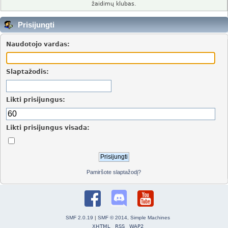
žaidimų klubas.
Prisijungti
Naudotojo vardas:
Slaptažodis:
Likti prisijungus:
Likti prisijungus visada:
Pamiršote slaptažodį?
SMF 2.0.19
|
SMF © 2014
,
Simple Machines
XHTML
RSS
WAP2