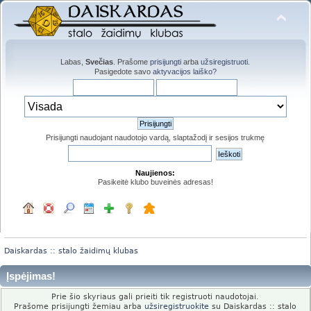
Labas,
Svečias
. Prašome
prisijungti
arba
užsiregistruoti
.
Pasigedote savo
aktyvacijos laiško?
Prisijungti naudojant naudotojo vardą, slaptažodį ir sesijos trukmę
Naujienos:
Pasikeitė klubo buveinės adresas!
Daiskardas :: stalo žaidimų klubas
Įspėjimas!
Prie šio skyriaus gali prieiti tik registruoti naudotojai.
Prašome prisijungti žemiau arba
užsiregistruokite
su Daiskardas :: stalo