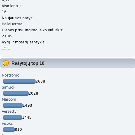
Viso lentų:
16
Naujausias narys:
BellaDerma
Dienos prisijungimo laiko vidurkis:
21,09
Vyrų ir moterų santykis:
15:1
Rašytojų top 10
Nostromo
2638
Simuck
2028
Maroom
1493
Versetty
1445
visoks
810