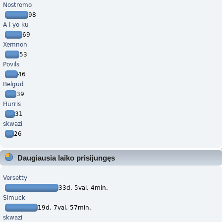
Nostromo
98
A-i-yo-ku
69
Xemnon
53
Povils
46
Belgud
39
Hurris
31
skwazi
26
Daugiausia laiko prisijungęs
Versetty
33d. 5val. 4min.
Simuck
19d. 7val. 57min.
skwazi