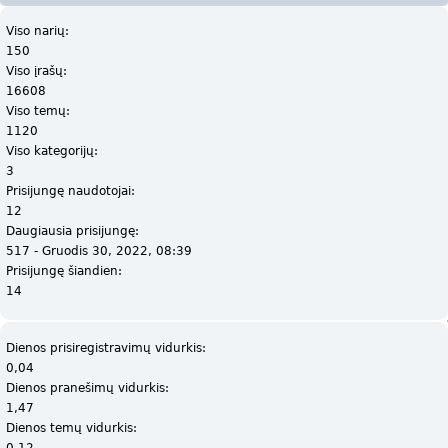
Viso narių:
150
Viso įrašų:
16608
Viso temų:
1120
Viso kategorijų:
3
Prisijungę naudotojai:
12
Daugiausia prisijungę:
517 - Gruodis 30, 2022, 08:39
Prisijungę šiandien:
14
Dienos prisiregistravimų vidurkis:
0,04
Dienos pranešimų vidurkis:
1,47
Dienos temų vidurkis:
0,12