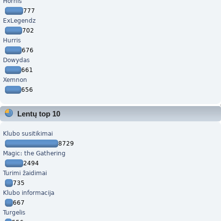
Hornis
777
ExLegendz
702
Hurris
676
Dowydas
661
Xemnon
656
Lentų top 10
Klubo susitikimai
8729
Magic: the Gathering
2494
Turimi žaidimai
735
Klubo informacija
667
Turgelis