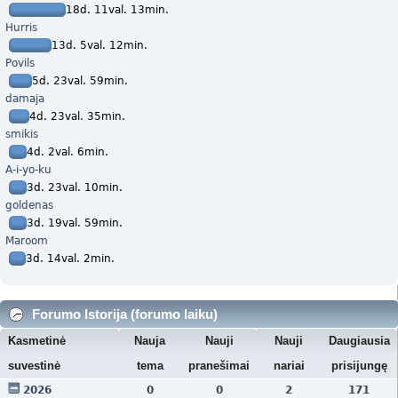
18d. 11val. 13min.
Hurris
13d. 5val. 12min.
Povils
5d. 23val. 59min.
damaja
4d. 23val. 35min.
smikis
4d. 2val. 6min.
A-i-yo-ku
3d. 23val. 10min.
goldenas
3d. 19val. 59min.
Maroom
3d. 14val. 2min.
Forumo Istorija (forumo laiku)
Kasmetinė
Nauja
Nauji
Nauji
Daugiausia
suvestinė
tema
pranešimai
nariai
prisijungę
2026
0
0
2
171