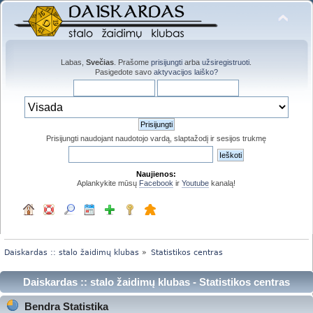
Labas,
Svečias
. Prašome
prisijungti
arba
užsiregistruoti
.
Pasigedote savo
aktyvacijos laiško?
Prisijungti naudojant naudotojo vardą, slaptažodį ir sesijos trukmę
Naujienos:
Aplankykite mūsų
Facebook
ir
Youtube
kanalą!
Daiskardas :: stalo žaidimų klubas
»
Statistikos centras
Daiskardas :: stalo žaidimų klubas - Statistikos centras
Bendra Statistika