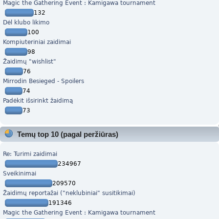
Magic the Gathering Event : Kamigawa tournament
132
Dėl klubo likimo
100
Kompiuteriniai zaidimai
98
Žaidimų "wishlist"
76
Mirrodin Besieged - Spoilers
74
Padėkit išsirinkt žaidimą
73
Temų top 10 (pagal peržiūras)
Re: Turimi zaidimai
234967
Sveikinimai
209570
Žaidimų reportažai ("neklubiniai" susitikimai)
191346
Magic the Gathering Event : Kamigawa tournament