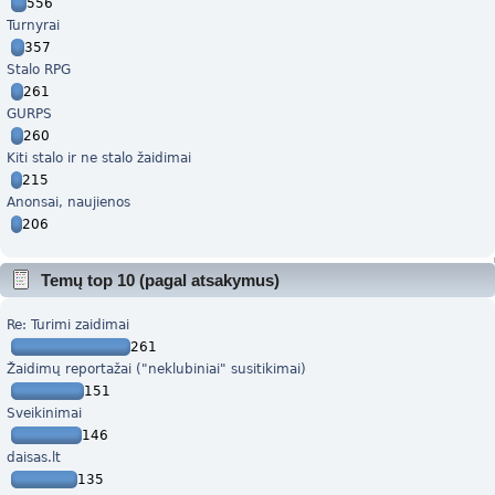
556
Turnyrai
357
Stalo RPG
261
GURPS
260
Kiti stalo ir ne stalo žaidimai
215
Anonsai, naujienos
206
Temų top 10 (pagal atsakymus)
Re: Turimi zaidimai
261
Žaidimų reportažai ("neklubiniai" susitikimai)
151
Sveikinimai
146
daisas.lt
135