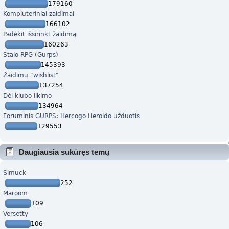
179160
Kompiuteriniai zaidimai
166102
Padėkit išsirinkt žaidimą
160263
Stalo RPG (Gurps)
145393
Žaidimų "wishlist"
137254
Dėl klubo likimo
134964
Foruminis GURPS: Hercogo Heroldo užduotis
129553
Daugiausia sukūręs temų
Simuck
252
Maroom
109
Versetty
106