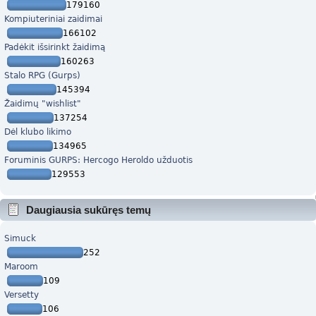
179160
Kompiuteriniai zaidimai
166102
Padėkit išsirinkt žaidimą
160263
Stalo RPG (Gurps)
145394
Žaidimų "wishlist"
137254
Dėl klubo likimo
134965
Foruminis GURPS: Hercogo Heroldo užduotis
129553
Daugiausia sukūręs temų
Simuck
252
Maroom
109
Versetty
106