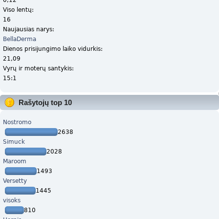
Viso lentų:
16
Naujausias narys:
BellaDerma
Dienos prisijungimo laiko vidurkis:
21,09
Vyrų ir moterų santykis:
15:1
Rašytojų top 10
Nostromo
2638
Simuck
2028
Maroom
1493
Versetty
1445
visoks
810