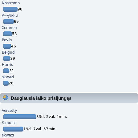
Nostromo
98
A-i-yo-ku
69
Xemnon
53
Povils
46
Belgud
39
Hurris
31
skwazi
26
Daugiausia laiko prisijungęs
Versetty
33d. 5val. 4min.
Simuck
19d. 7val. 57min.
skwazi