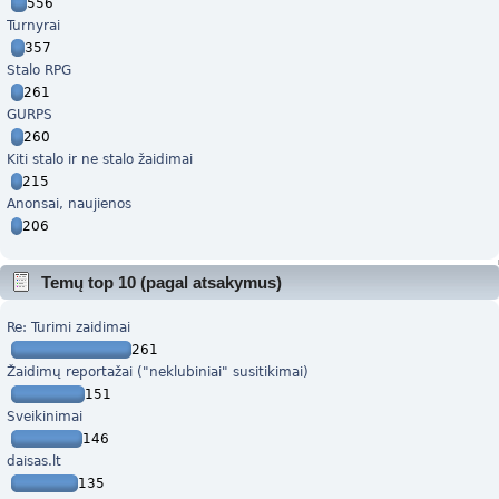
556
Turnyrai
357
Stalo RPG
261
GURPS
260
Kiti stalo ir ne stalo žaidimai
215
Anonsai, naujienos
206
Temų top 10 (pagal atsakymus)
Re: Turimi zaidimai
261
Žaidimų reportažai ("neklubiniai" susitikimai)
151
Sveikinimai
146
daisas.lt
135