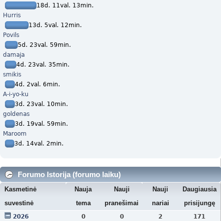
18d. 11val. 13min.
Hurris
13d. 5val. 12min.
Povils
5d. 23val. 59min.
damaja
4d. 23val. 35min.
smikis
4d. 2val. 6min.
A-i-yo-ku
3d. 23val. 10min.
goldenas
3d. 19val. 59min.
Maroom
3d. 14val. 2min.
Forumo Istorija (forumo laiku)
Kasmetinė
Nauja
Nauji
Nauji
Daugiausia
suvestinė
tema
pranešimai
nariai
prisijungę
2026
0
0
2
171