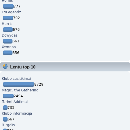
Hornis
777
ExLegendz
702
Hurris
676
Dowydas
661
Xemnon
656
Lentų top 10
Klubo susitikimai
8729
Magic: the Gathering
2494
Turimi žaidimai
735
Klubo informacija
667
Turgelis