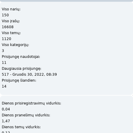
Viso narių:
150
Viso įrašų:
16608
Viso temų:
1120
Viso kategorijų:
3
Prisijungę naudotojai:
11
Daugiausia prisijungę:
517 - Gruodis 30, 2022, 08:39
Prisijungę šiandien:
14
Dienos prisiregistravimų vidurkis:
0,04
Dienos pranešimų vidurkis:
1,47
Dienos temų vidurkis:
0,12