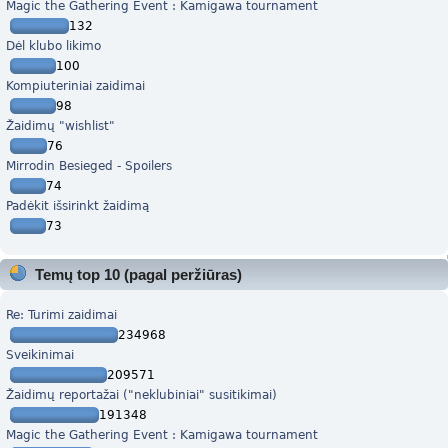
Magic the Gathering Event : Kamigawa tournament
132
Dėl klubo likimo
100
Kompiuteriniai zaidimai
98
Žaidimų "wishlist"
76
Mirrodin Besieged - Spoilers
74
Padėkit išsirinkt žaidimą
73
Temų top 10 (pagal peržiūras)
Re: Turimi zaidimai
234968
Sveikinimai
209571
Žaidimų reportažai ("neklubiniai" susitikimai)
191348
Magic the Gathering Event : Kamigawa tournament