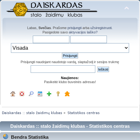
Labas,
Svečias
. Prašome
prisijungti
arba
užsiregistruoti
.
Pasigedote savo
aktyvacijos laiško?
Prisijungti naudojant naudotojo vardą, slaptažodį ir sesijos trukmę
Naujienos:
Pasikeitė klubo buveinės adresas!
Daiskardas :: stalo žaidimų klubas
»
Statistikos centras
Daiskardas :: stalo žaidimų klubas - Statistikos centras
Bendra Statistika