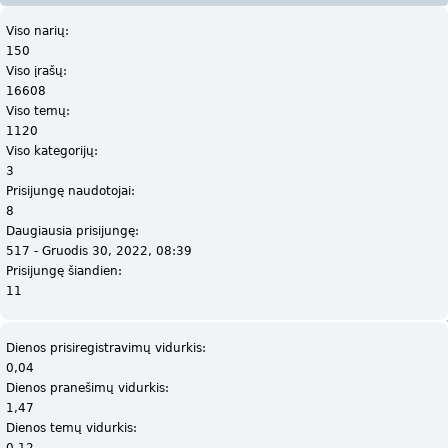
Viso narių:
150
Viso įrašų:
16608
Viso temų:
1120
Viso kategorijų:
3
Prisijungę naudotojai:
8
Daugiausia prisijungę:
517 - Gruodis 30, 2022, 08:39
Prisijungę šiandien:
11
Dienos prisiregistravimų vidurkis:
0,04
Dienos pranešimų vidurkis:
1,47
Dienos temų vidurkis:
0,12