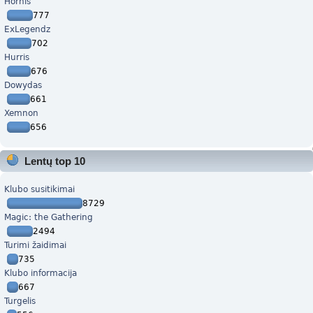
Hornis
777
ExLegendz
702
Hurris
676
Dowydas
661
Xemnon
656
Lentų top 10
Klubo susitikimai
8729
Magic: the Gathering
2494
Turimi žaidimai
735
Klubo informacija
667
Turgelis