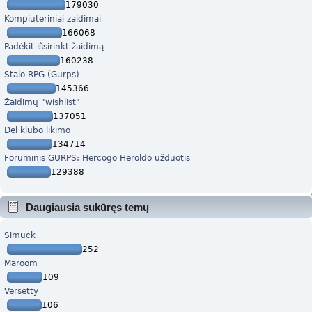
179030
Kompiuteriniai zaidimai
166068
Padėkit išsirinkt žaidimą
160238
Stalo RPG (Gurps)
145366
Žaidimų "wishlist"
137051
Dėl klubo likimo
134714
Foruminis GURPS: Hercogo Heroldo užduotis
129388
Daugiausia sukūręs temų
Simuck
252
Maroom
109
Versetty
106