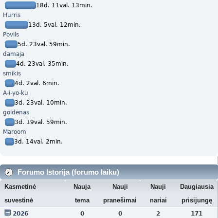
18d. 11val. 13min.
Hurris
13d. 5val. 12min.
Povils
5d. 23val. 59min.
damaja
4d. 23val. 35min.
smikis
4d. 2val. 6min.
A-i-yo-ku
3d. 23val. 10min.
goldenas
3d. 19val. 59min.
Maroom
3d. 14val. 2min.
Forumo Istorija (forumo laiku)
Kasmetinė
Nauja
Nauji
Nauji
Daugiausia
suvestinė
tema
pranešimai
nariai
prisijungę
2026
0
0
2
171