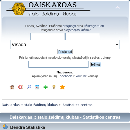
Labas,
Svečias
. Prašome
prisijungti
arba
užsiregistruoti
.
Pasigedote savo
aktyvacijos laiško?
Prisijungti naudojant naudotojo vardą, slaptažodį ir sesijos trukmę
Naujienos:
Aplankykite mūsų
Facebook
ir
Youtube
kanalą!
Daiskardas :: stalo žaidimų klubas
»
Statistikos centras
Daiskardas :: stalo žaidimų klubas - Statistikos centras
Bendra Statistika