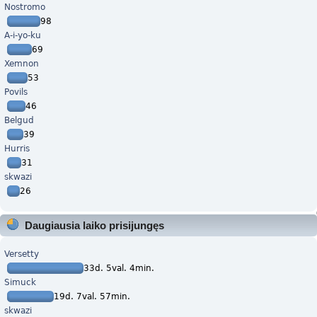
Nostromo
98
A-i-yo-ku
69
Xemnon
53
Povils
46
Belgud
39
Hurris
31
skwazi
26
Daugiausia laiko prisijungęs
Versetty
33d. 5val. 4min.
Simuck
19d. 7val. 57min.
skwazi