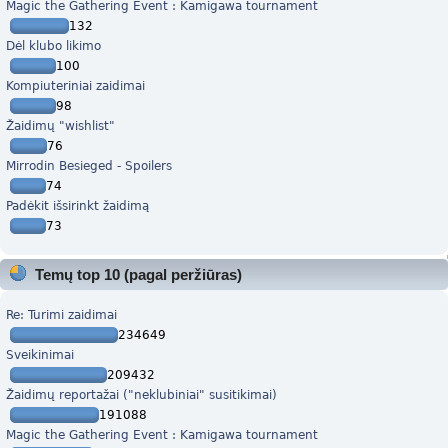
Magic the Gathering Event : Kamigawa tournament
132
Dėl klubo likimo
100
Kompiuteriniai zaidimai
98
Žaidimų "wishlist"
76
Mirrodin Besieged - Spoilers
74
Padėkit išsirinkt žaidimą
73
Temų top 10 (pagal peržiūras)
Re: Turimi zaidimai
234649
Sveikinimai
209432
Žaidimų reportažai ("neklubiniai" susitikimai)
191088
Magic the Gathering Event : Kamigawa tournament