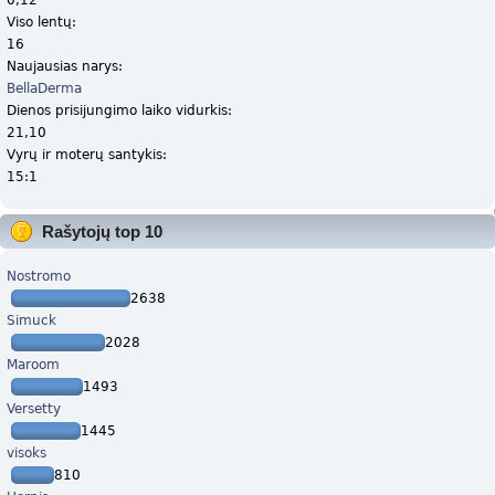
Viso lentų:
16
Naujausias narys:
BellaDerma
Dienos prisijungimo laiko vidurkis:
21,10
Vyrų ir moterų santykis:
15:1
Rašytojų top 10
Nostromo
2638
Simuck
2028
Maroom
1493
Versetty
1445
visoks
810