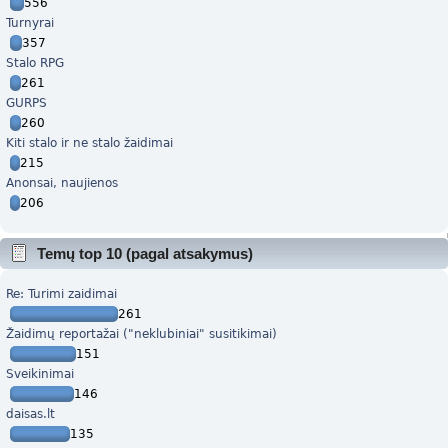
556
Turnyrai
357
Stalo RPG
261
GURPS
260
Kiti stalo ir ne stalo žaidimai
215
Anonsai, naujienos
206
Temų top 10 (pagal atsakymus)
Re: Turimi zaidimai
261
Žaidimų reportažai ("neklubiniai" susitikimai)
151
Sveikinimai
146
daisas.lt
135