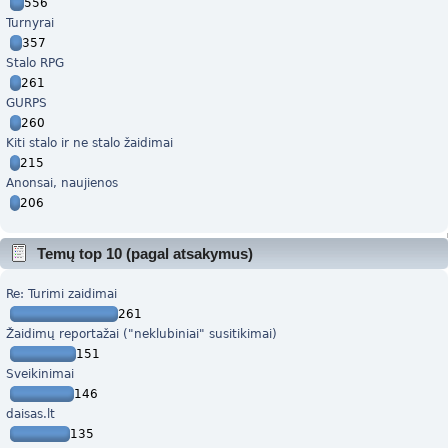
556
Turnyrai
357
Stalo RPG
261
GURPS
260
Kiti stalo ir ne stalo žaidimai
215
Anonsai, naujienos
206
Temų top 10 (pagal atsakymus)
Re: Turimi zaidimai
261
Žaidimų reportažai ("neklubiniai" susitikimai)
151
Sveikinimai
146
daisas.lt
135