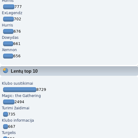
Hornis
777
ExLegendz
702
Hurris
676
Dowydas
661
Xemnon
656
Lentų top 10
Klubo susitikimai
8729
Magic: the Gathering
2494
Turimi žaidimai
735
Klubo informacija
667
Turgelis