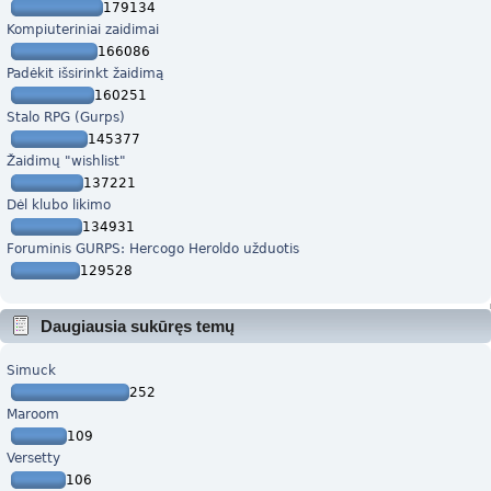
179134
Kompiuteriniai zaidimai
166086
Padėkit išsirinkt žaidimą
160251
Stalo RPG (Gurps)
145377
Žaidimų "wishlist"
137221
Dėl klubo likimo
134931
Foruminis GURPS: Hercogo Heroldo užduotis
129528
Daugiausia sukūręs temų
Simuck
252
Maroom
109
Versetty
106