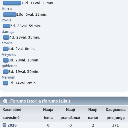
18d. 11val. 13min.
Hurris
13d. 5val. 12min.
Povils
5d. 23val. 59min.
damaja
4d. 23val. 35min.
smikis
4d. 2val. 6min.
A-i-yo-ku
3d. 23val. 10min.
goldenas
3d. 19val. 59min.
Maroom
3d. 14val. 2min.
Forumo Istorija (forumo laiku)
Kasmetinė
Nauja
Nauji
Nauji
Daugiausia
suvestinė
tema
pranešimai
nariai
prisijungę
2026
0
0
2
171