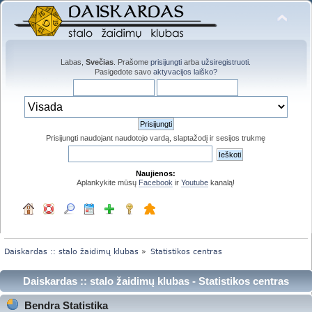
Labas,
Svečias
. Prašome
prisijungti
arba
užsiregistruoti
.
Pasigedote savo
aktyvacijos laiško?
Prisijungti naudojant naudotojo vardą, slaptažodį ir sesijos trukmę
Naujienos:
Aplankykite mūsų
Facebook
ir
Youtube
kanalą!
Daiskardas :: stalo žaidimų klubas
»
Statistikos centras
Daiskardas :: stalo žaidimų klubas - Statistikos centras
Bendra Statistika