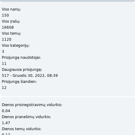
Viso narių:
150
Viso įrašų:
16608
Viso temų:
1120
Viso kategorijų:
3
Prisijungę naudotojai:
11
Daugiausia prisijungę:
517 - Gruodis 30, 2022, 08:39
Prisijungę šiandien:
12
Dienos prisiregistravimų vidurkis:
0,04
Dienos pranešimų vidurkis:
1,47
Dienos temų vidurkis:
0,12