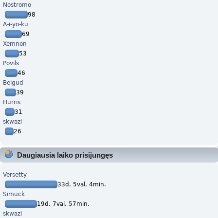
Nostromo
98
A-i-yo-ku
69
Xemnon
53
Povils
46
Belgud
39
Hurris
31
skwazi
26
Daugiausia laiko prisijungęs
Versetty
33d. 5val. 4min.
Simuck
19d. 7val. 57min.
skwazi