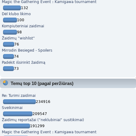
Magic the Gathering Event : Kamigawa tournament
132
Dėl klubo likimo
100
Kompiuteriniai zaidimai
98
Žaidimų "wishlist"
76
Mirrodin Besieged - Spoilers
74
Padėkit išsirinkt žaidimą
73
Temų top 10 (pagal peržiūras)
Re: Turimi zaidimai
234916
Sveikinimai
209547
Žaidimų reportažai ("neklubiniai" susitikimai)
191299
Magic the Gathering Event : Kamigawa tournament