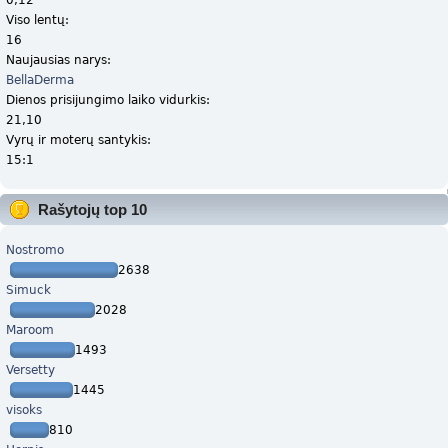
Viso lentų:
16
Naujausias narys:
BellaDerma
Dienos prisijungimo laiko vidurkis:
21,10
Vyrų ir moterų santykis:
15:1
Rašytojų top 10
Nostromo
2638
Simuck
2028
Maroom
1493
Versetty
1445
visoks
810