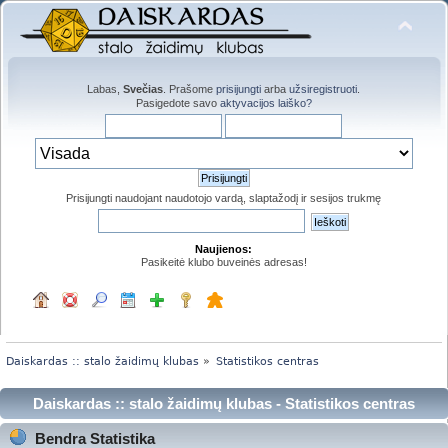
Labas,
Svečias
. Prašome
prisijungti
arba
užsiregistruoti
.
Pasigedote savo
aktyvacijos laiško?
Prisijungti naudojant naudotojo vardą, slaptažodį ir sesijos trukmę
Naujienos:
Pasikeitė klubo buveinės adresas!
Daiskardas :: stalo žaidimų klubas
»
Statistikos centras
Daiskardas :: stalo žaidimų klubas - Statistikos centras
Bendra Statistika