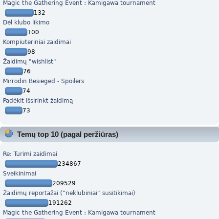
Magic the Gathering Event : Kamigawa tournament
132
Dėl klubo likimo
100
Kompiuteriniai zaidimai
98
Žaidimų "wishlist"
76
Mirrodin Besieged - Spoilers
74
Padėkit išsirinkt žaidimą
73
Temų top 10 (pagal peržiūras)
Re: Turimi zaidimai
234867
Sveikinimai
209529
Žaidimų reportažai ("neklubiniai" susitikimai)
191262
Magic the Gathering Event : Kamigawa tournament