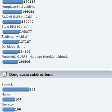
179116
Kompiuteriniai zaidimai
166082
Padėkit išsirinkt žaidimą
160249
Stalo RPG (Gurps)
145377
Žaidimų "wishlist"
137187
Dėl klubo likimo
134893
Foruminis GURPS: Hercogo Heroldo užduotis
129506
Daugiausia sukūręs temų
Simuck
252
Maroom
109
Versetty
106