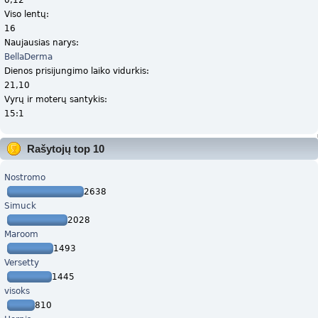
Viso lentų:
16
Naujausias narys:
BellaDerma
Dienos prisijungimo laiko vidurkis:
21,10
Vyrų ir moterų santykis:
15:1
Rašytojų top 10
Nostromo
2638
Simuck
2028
Maroom
1493
Versetty
1445
visoks
810