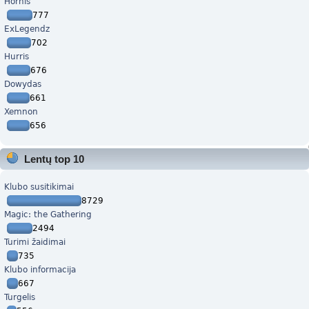
Hornis
777
ExLegendz
702
Hurris
676
Dowydas
661
Xemnon
656
Lentų top 10
Klubo susitikimai
8729
Magic: the Gathering
2494
Turimi žaidimai
735
Klubo informacija
667
Turgelis