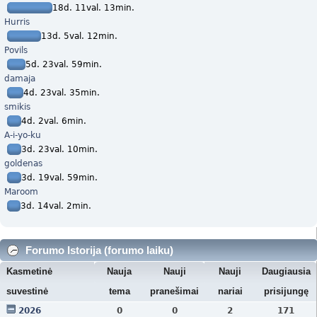
18d. 11val. 13min.
Hurris
13d. 5val. 12min.
Povils
5d. 23val. 59min.
damaja
4d. 23val. 35min.
smikis
4d. 2val. 6min.
A-i-yo-ku
3d. 23val. 10min.
goldenas
3d. 19val. 59min.
Maroom
3d. 14val. 2min.
Forumo Istorija (forumo laiku)
Kasmetinė
Nauja
Nauji
Nauji
Daugiausia
suvestinė
tema
pranešimai
nariai
prisijungę
2026
0
0
2
171