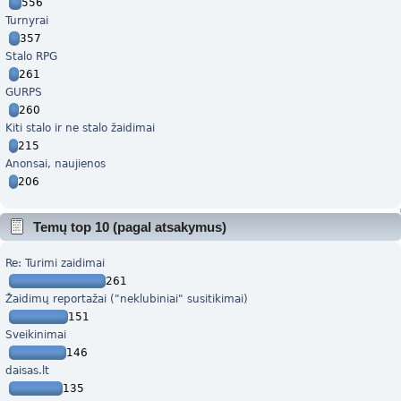
556
Turnyrai
357
Stalo RPG
261
GURPS
260
Kiti stalo ir ne stalo žaidimai
215
Anonsai, naujienos
206
Temų top 10 (pagal atsakymus)
Re: Turimi zaidimai
261
Žaidimų reportažai ("neklubiniai" susitikimai)
151
Sveikinimai
146
daisas.lt
135