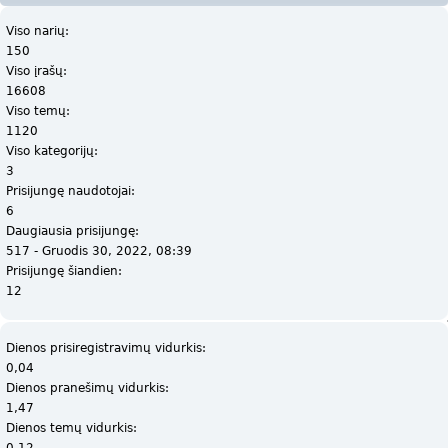
Viso narių:
150
Viso įrašų:
16608
Viso temų:
1120
Viso kategorijų:
3
Prisijungę naudotojai:
6
Daugiausia prisijungę:
517 - Gruodis 30, 2022, 08:39
Prisijungę šiandien:
12
Dienos prisiregistravimų vidurkis:
0,04
Dienos pranešimų vidurkis:
1,47
Dienos temų vidurkis:
0,12