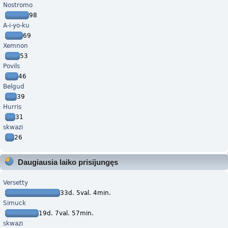
Nostromo
98
A-i-yo-ku
69
Xemnon
53
Povils
46
Belgud
39
Hurris
31
skwazi
26
Daugiausia laiko prisijungęs
Versetty
33d. 5val. 4min.
Simuck
19d. 7val. 57min.
skwazi