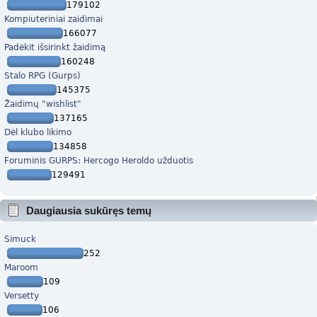
179102
Kompiuteriniai zaidimai
166077
Padėkit išsirinkt žaidimą
160248
Stalo RPG (Gurps)
145375
Žaidimų "wishlist"
137165
Dėl klubo likimo
134858
Foruminis GURPS: Hercogo Heroldo užduotis
129491
Daugiausia sukūręs temų
Simuck
252
Maroom
109
Versetty
106