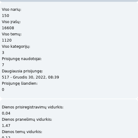
Viso narių:
150
Viso įrašų:
16608
Viso temų:
1120
Viso kategorijų:
3
Prisijungę naudotojai:
7
Daugiausia prisijungę:
517 - Gruodis 30, 2022, 08:39
Prisijungę šiandien:
0
Dienos prisiregistravimų vidurkis:
0,04
Dienos pranešimų vidurkis:
1,47
Dienos temų vidurkis:
0,12