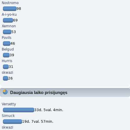
Nostromo
98
A-i-yo-ku
69
Xemnon
53
Povils
46
Belgud
39
Hurris
31
skwazi
26
Daugiausia laiko prisijungęs
Versetty
33d. 5val. 4min.
Simuck
19d. 7val. 57min.
skwazi