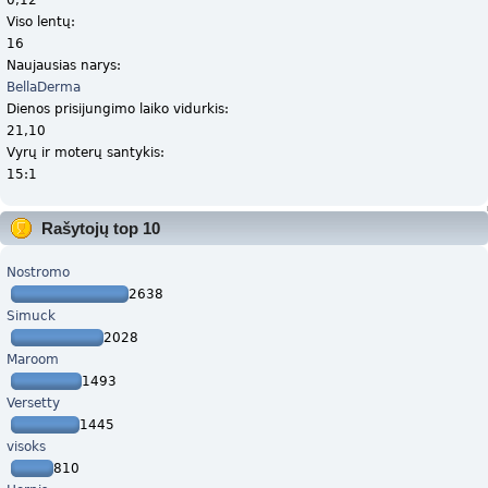
Viso lentų:
16
Naujausias narys:
BellaDerma
Dienos prisijungimo laiko vidurkis:
21,10
Vyrų ir moterų santykis:
15:1
Rašytojų top 10
Nostromo
2638
Simuck
2028
Maroom
1493
Versetty
1445
visoks
810