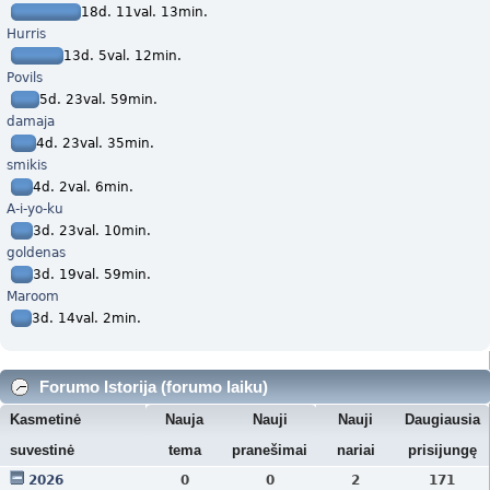
18d. 11val. 13min.
Hurris
13d. 5val. 12min.
Povils
5d. 23val. 59min.
damaja
4d. 23val. 35min.
smikis
4d. 2val. 6min.
A-i-yo-ku
3d. 23val. 10min.
goldenas
3d. 19val. 59min.
Maroom
3d. 14val. 2min.
Forumo Istorija (forumo laiku)
Kasmetinė
Nauja
Nauji
Nauji
Daugiausia
suvestinė
tema
pranešimai
nariai
prisijungę
2026
0
0
2
171