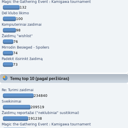
Magic the Gathering Event : Kamigawa tournament
132
Dėl klubo likimo
100
Kompiuteriniai zaidimai
98
Žaidimų "wishlist"
76
Mirrodin Besieged - Spoilers
74
Padėkit išsirinkt žaidimą
73
Temų top 10 (pagal peržiūras)
Re: Turimi zaidimai
234840
Sveikinimai
209519
Žaidimų reportažai ("neklubiniai" susitikimai)
191238
Magic the Gathering Event : Kamigawa tournament