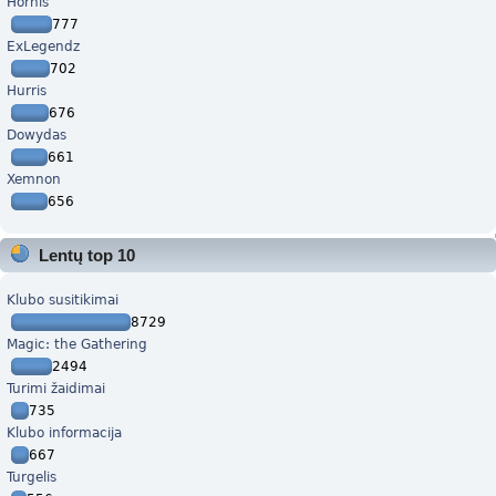
Hornis
777
ExLegendz
702
Hurris
676
Dowydas
661
Xemnon
656
Lentų top 10
Klubo susitikimai
8729
Magic: the Gathering
2494
Turimi žaidimai
735
Klubo informacija
667
Turgelis