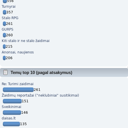
556
Turnyrai
357
Stalo RPG
261
GURPS
260
Kiti stalo ir ne stalo žaidimai
215
Anonsai, naujienos
206
Temų top 10 (pagal atsakymus)
Re: Turimi zaidimai
261
Žaidimų reportažai ("neklubiniai" susitikimai)
151
Sveikinimai
146
daisas.lt
135