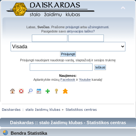
Labas,
Svečias
. Prašome
prisijungti
arba
užsiregistruoti
.
Pasigedote savo
aktyvacijos laiško?
Prisijungti naudojant naudotojo vardą, slaptažodį ir sesijos trukmę
Naujienos:
Aplankykite mūsų
Facebook
ir
Youtube
kanalą!
Daiskardas :: stalo žaidimų klubas
»
Statistikos centras
Daiskardas :: stalo žaidimų klubas - Statistikos centras
Bendra Statistika