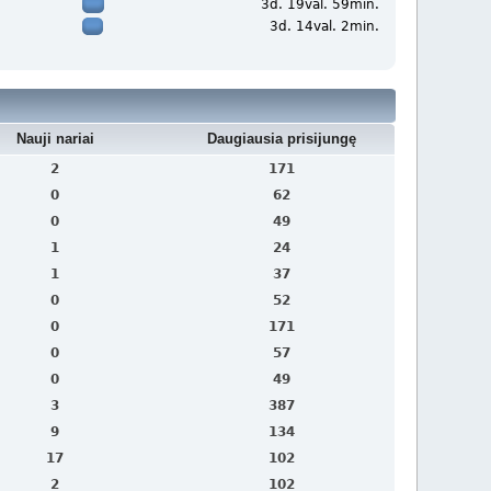
3d. 19val. 59min.
3d. 14val. 2min.
Nauji nariai
Daugiausia prisijungę
2
171
0
62
0
49
1
24
1
37
0
52
0
171
0
57
0
49
3
387
9
134
17
102
2
102