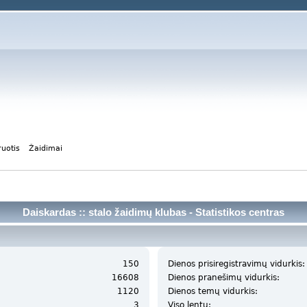
ruotis
Žaidimai
Daiskardas :: stalo žaidimų klubas - Statistikos centras
150
Dienos prisiregistravimų vidurkis:
16608
Dienos pranešimų vidurkis:
1120
Dienos temų vidurkis:
3
Viso lentų: