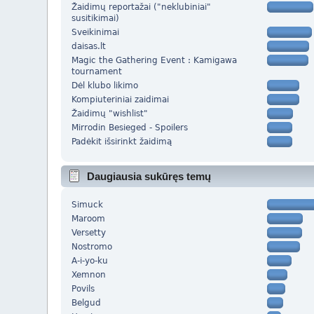
Žaidimų reportažai ("neklubiniai"
susitikimai)
Sveikinimai
daisas.lt
Magic the Gathering Event : Kamigawa
tournament
Dėl klubo likimo
Kompiuteriniai zaidimai
Žaidimų "wishlist"
Mirrodin Besieged - Spoilers
Padėkit išsirinkt žaidimą
Daugiausia sukūręs temų
Simuck
Maroom
Versetty
Nostromo
A-i-yo-ku
Xemnon
Povils
Belgud