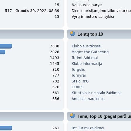
15
Naujausias narys:
517 - Gruodis 30, 2022, 08:39
Dienos prisijungimo laiko vidurkis
15
Vyrų ir moterų santykis:
Lentų top 10
2638
Klubo susitikimai
2028
Magic: the Gathering
1493
Turimi žaidimai
1445
Klubo informacija
810
Turgelis
777
Turnyrai
702
Stalo RPG
676
GURPS
661
Kiti stalo ir ne stalo žaidimai
656
Anonsai, naujienos
Temų top 10 (pagal peržiū
261
Re: Turimi zaidimai