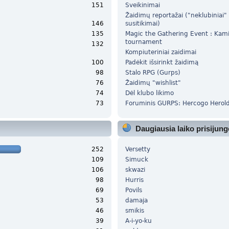
151
Sveikinimai
Žaidimų reportažai ("neklubiniai"
146
susitikimai)
135
Magic the Gathering Event : Ka
tournament
132
Kompiuteriniai zaidimai
100
Padėkit išsirinkt žaidimą
98
Stalo RPG (Gurps)
76
Žaidimų "wishlist"
74
Dėl klubo likimo
73
Foruminis GURPS: Hercogo Herold
Daugiausia laiko prisijung
252
Versetty
109
Simuck
106
skwazi
98
Hurris
69
Povils
53
damaja
46
smikis
39
A-i-yo-ku