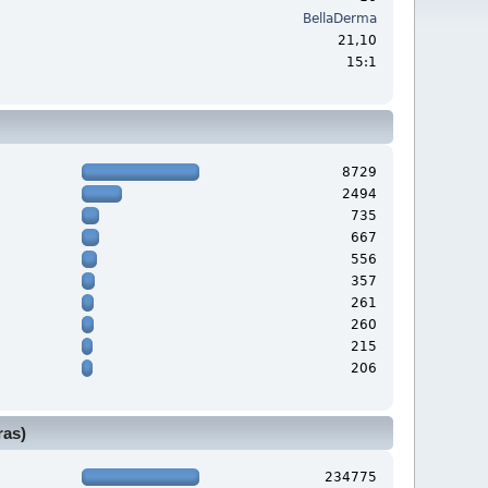
BellaDerma
:
21,10
15:1
8729
2494
735
667
556
357
261
260
215
206
ras)
234775