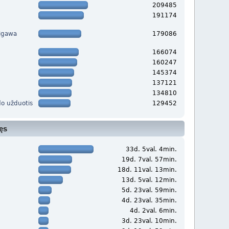
209485
191174
migawa
179086
166074
160247
145374
137121
134810
o užduotis
129452
ęs
33d. 5val. 4min.
19d. 7val. 57min.
18d. 11val. 13min.
13d. 5val. 12min.
5d. 23val. 59min.
4d. 23val. 35min.
4d. 2val. 6min.
3d. 23val. 10min.