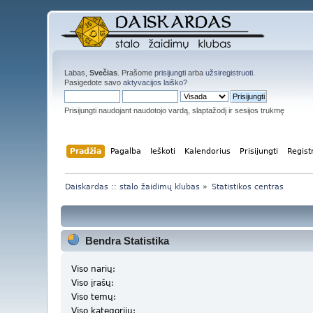
Labas,
Svečias
. Prašome
prisijungti
arba
užsiregistruoti
.
Pasigedote savo
aktyvacijos laiško?
Prisijungti naudojant naudotojo vardą, slaptažodį ir sesijos trukmę
Pradžia
Pagalba
Ieškoti
Kalendorius
Prisijungti
Regist
Daiskardas :: stalo žaidimų klubas
»
Statistikos centras
Bendra Statistika
Viso narių:
Viso įrašų:
Viso temų:
Viso kategorijų: