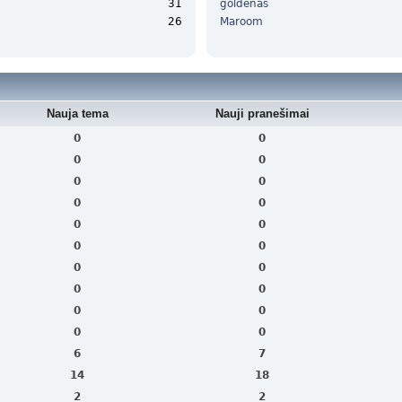
31
goldenas
26
Maroom
Nauja tema
Nauji pranešimai
0
0
0
0
0
0
0
0
0
0
0
0
0
0
0
0
0
0
0
0
6
7
14
18
2
2