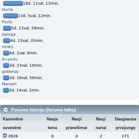
18d. 11val. 13min.
Hurris
13d. 5val. 12min.
Povils
5d. 23val. 59min.
damaja
4d. 23val. 35min.
smikis
4d. 2val. 6min.
A-i-yo-ku
3d. 23val. 10min.
goldenas
3d. 19val. 59min.
Maroom
3d. 14val. 2min.
Forumo Istorija (forumo laiku)
Kasmetinė
Nauja
Nauji
Nauji
Daugiausia
suvestinė
tema
pranešimai
nariai
prisijungę
2026
0
0
2
171