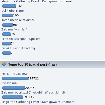
Magic the Gathering Event : Kamigawa tournament
132
Dėl klubo likimo
100
Kompiuteriniai zaidimai
98
Žaidimų "wishlist"
76
Mirrodin Besieged - Spoilers
74
Padėkit išsirinkt žaidimą
73
Temų top 10 (pagal peržiūras)
Re: Turimi zaidimai
234722
Sveikinimai
209462
Žaidimų reportažai ("neklubiniai" susitikimai)
191149
Magic the Gathering Event : Kamigawa tournament