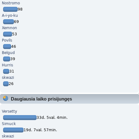
Nostromo
98
A-i-yo-ku
69
Xemnon
53
Povils
46
Belgud
39
Hurris
31
skwazi
26
Daugiausia laiko prisijungęs
Versetty
33d. 5val. 4min.
Simuck
19d. 7val. 57min.
skwazi