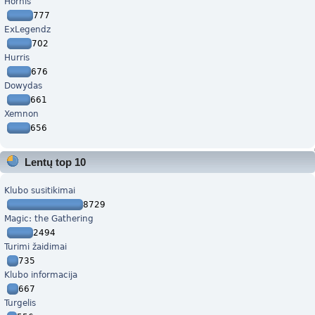
Hornis
777
ExLegendz
702
Hurris
676
Dowydas
661
Xemnon
656
Lentų top 10
Klubo susitikimai
8729
Magic: the Gathering
2494
Turimi žaidimai
735
Klubo informacija
667
Turgelis