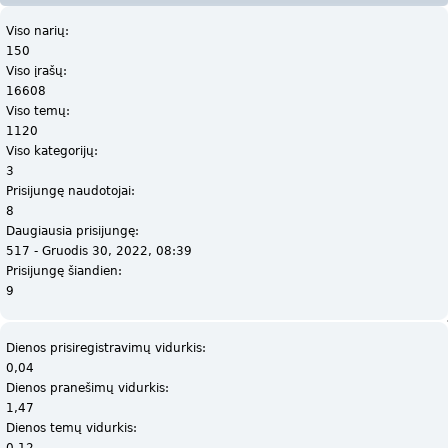
Viso narių:
150
Viso įrašų:
16608
Viso temų:
1120
Viso kategorijų:
3
Prisijungę naudotojai:
8
Daugiausia prisijungę:
517 - Gruodis 30, 2022, 08:39
Prisijungę šiandien:
9
Dienos prisiregistravimų vidurkis:
0,04
Dienos pranešimų vidurkis:
1,47
Dienos temų vidurkis:
0,12