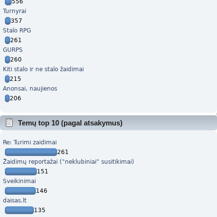
556
Turnyrai
357
Stalo RPG
261
GURPS
260
Kiti stalo ir ne stalo žaidimai
215
Anonsai, naujienos
206
Temų top 10 (pagal atsakymus)
Re: Turimi zaidimai
261
Žaidimų reportažai ("neklubiniai" susitikimai)
151
Sveikinimai
146
daisas.lt
135