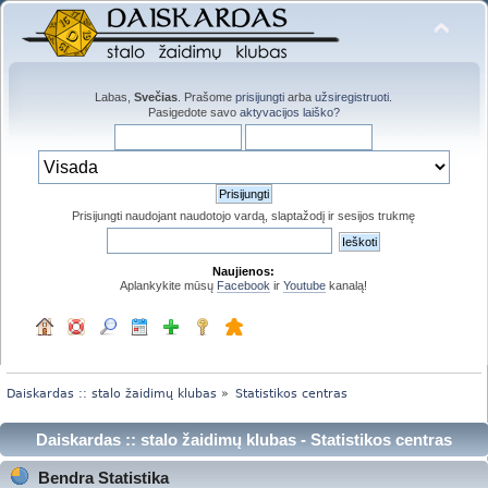
Labas,
Svečias
. Prašome
prisijungti
arba
užsiregistruoti
.
Pasigedote savo
aktyvacijos laiško?
Prisijungti naudojant naudotojo vardą, slaptažodį ir sesijos trukmę
Naujienos:
Aplankykite mūsų
Facebook
ir
Youtube
kanalą!
Daiskardas :: stalo žaidimų klubas
»
Statistikos centras
Daiskardas :: stalo žaidimų klubas - Statistikos centras
Bendra Statistika