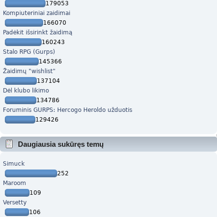
179053
Kompiuteriniai zaidimai
166070
Padėkit išsirinkt žaidimą
160243
Stalo RPG (Gurps)
145366
Žaidimų "wishlist"
137104
Dėl klubo likimo
134786
Foruminis GURPS: Hercogo Heroldo užduotis
129426
Daugiausia sukūręs temų
Simuck
252
Maroom
109
Versetty
106