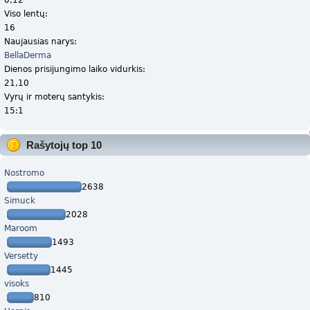
Viso lentų:
16
Naujausias narys:
BellaDerma
Dienos prisijungimo laiko vidurkis:
21,10
Vyrų ir moterų santykis:
15:1
Rašytojų top 10
Nostromo
2638
Simuck
2028
Maroom
1493
Versetty
1445
visoks
810