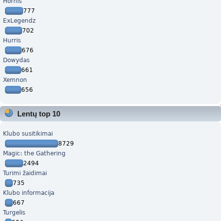
Hornis
777
ExLegendz
702
Hurris
676
Dowydas
661
Xemnon
656
Lentų top 10
Klubo susitikimai
8729
Magic: the Gathering
2494
Turimi žaidimai
735
Klubo informacija
667
Turgelis