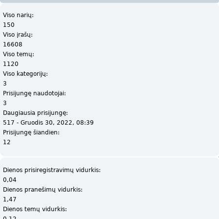
Viso narių:
150
Viso įrašų:
16608
Viso temų:
1120
Viso kategorijų:
3
Prisijungę naudotojai:
3
Daugiausia prisijungę:
517 - Gruodis 30, 2022, 08:39
Prisijungę šiandien:
12
Dienos prisiregistravimų vidurkis:
0,04
Dienos pranešimų vidurkis:
1,47
Dienos temų vidurkis:
0,12