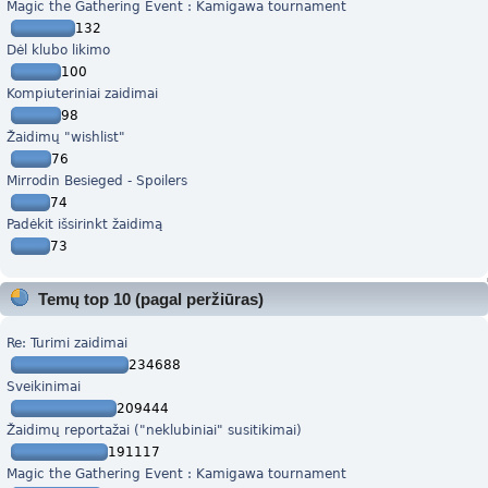
Magic the Gathering Event : Kamigawa tournament
132
Dėl klubo likimo
100
Kompiuteriniai zaidimai
98
Žaidimų "wishlist"
76
Mirrodin Besieged - Spoilers
74
Padėkit išsirinkt žaidimą
73
Temų top 10 (pagal peržiūras)
Re: Turimi zaidimai
234688
Sveikinimai
209444
Žaidimų reportažai ("neklubiniai" susitikimai)
191117
Magic the Gathering Event : Kamigawa tournament