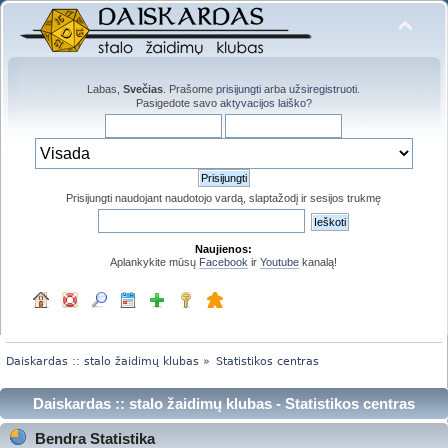
Labas,
Svečias
. Prašome
prisijungti
arba
užsiregistruoti
.
Pasigedote savo
aktyvacijos laiško?
Prisijungti naudojant naudotojo vardą, slaptažodį ir sesijos trukmę
Naujienos:
Aplankykite mūsų
Facebook
ir
Youtube
kanalą!
Daiskardas :: stalo žaidimų klubas
»
Statistikos centras
Daiskardas :: stalo žaidimų klubas - Statistikos centras
Bendra Statistika