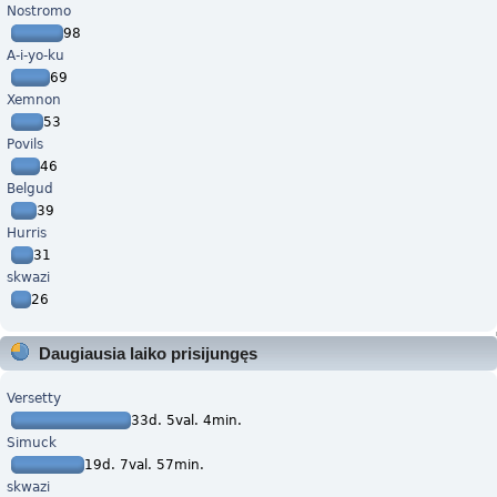
Nostromo
98
A-i-yo-ku
69
Xemnon
53
Povils
46
Belgud
39
Hurris
31
skwazi
26
Daugiausia laiko prisijungęs
Versetty
33d. 5val. 4min.
Simuck
19d. 7val. 57min.
skwazi