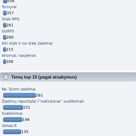
556
Turnyrai
357
Stalo RPG
261
GURPS
260
Kiti stalo ir ne stalo žaidimai
215
Anonsai, naujienos
206
Temų top 10 (pagal atsakymus)
Re: Turimi zaidimai
261
Žaidimų reportažai ("neklubiniai" susitikimai)
151
Sveikinimai
146
daisas.lt
135