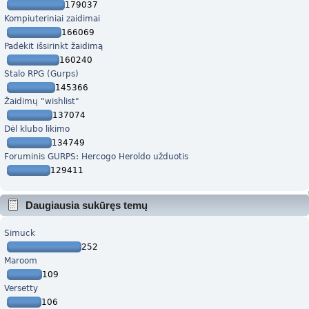
179037
Kompiuteriniai zaidimai
166069
Padėkit išsirinkt žaidimą
160240
Stalo RPG (Gurps)
145366
Žaidimų "wishlist"
137074
Dėl klubo likimo
134749
Foruminis GURPS: Hercogo Heroldo užduotis
129411
Daugiausia sukūręs temų
Simuck
252
Maroom
109
Versetty
106