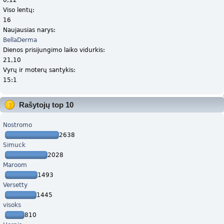
Viso lentų:
16
Naujausias narys:
BellaDerma
Dienos prisijungimo laiko vidurkis:
21,10
Vyrų ir moterų santykis:
15:1
Rašytojų top 10
Nostromo
2638
Simuck
2028
Maroom
1493
Versetty
1445
visoks
810