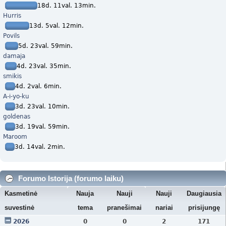
18d. 11val. 13min.
Hurris
13d. 5val. 12min.
Povils
5d. 23val. 59min.
damaja
4d. 23val. 35min.
smikis
4d. 2val. 6min.
A-i-yo-ku
3d. 23val. 10min.
goldenas
3d. 19val. 59min.
Maroom
3d. 14val. 2min.
Forumo Istorija (forumo laiku)
Kasmetinė
Nauja
Nauji
Nauji
Daugiausia
suvestinė
tema
pranešimai
nariai
prisijungę
2026
0
0
2
171