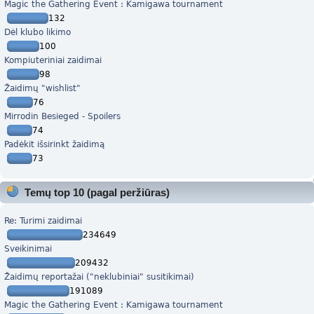
Magic the Gathering Event : Kamigawa tournament
132
Dėl klubo likimo
100
Kompiuteriniai zaidimai
98
Žaidimų "wishlist"
76
Mirrodin Besieged - Spoilers
74
Padėkit išsirinkt žaidimą
73
Temų top 10 (pagal peržiūras)
Re: Turimi zaidimai
234649
Sveikinimai
209432
Žaidimų reportažai ("neklubiniai" susitikimai)
191089
Magic the Gathering Event : Kamigawa tournament