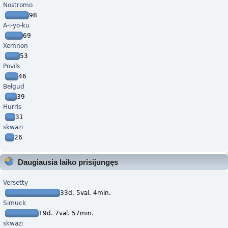
Nostromo
98
A-i-yo-ku
69
Xemnon
53
Povils
46
Belgud
39
Hurris
31
skwazi
26
Daugiausia laiko prisijungęs
Versetty
33d. 5val. 4min.
Simuck
19d. 7val. 57min.
skwazi