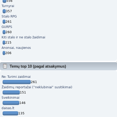
556
Turnyrai
357
Stalo RPG
261
GURPS
260
Kiti stalo ir ne stalo žaidimai
215
Anonsai, naujienos
206
Temų top 10 (pagal atsakymus)
Re: Turimi zaidimai
261
Žaidimų reportažai ("neklubiniai" susitikimai)
151
Sveikinimai
146
daisas.lt
135