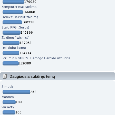
179030
Kompiuteriniai zaidimai
166068
Padėkit išsirinkt žaidimą
160238
Stalo RPG (Gurps)
145366
Žaidimų "wishlist"
137051
Dėl klubo likimo
134714
Foruminis GURPS: Hercogo Heroldo užduotis
129389
Daugiausia sukūręs temų
Simuck
252
Maroom
109
Versetty
106