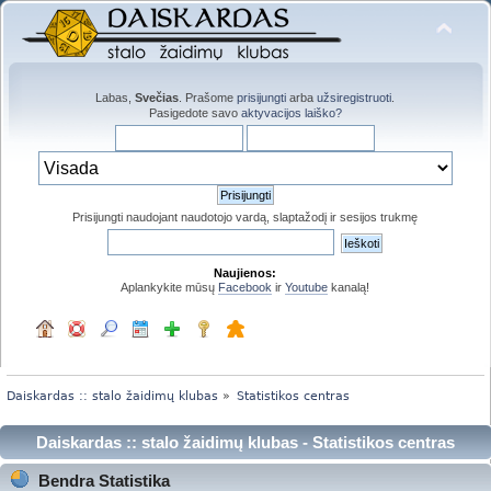
Labas,
Svečias
. Prašome
prisijungti
arba
užsiregistruoti
.
Pasigedote savo
aktyvacijos laiško?
Prisijungti naudojant naudotojo vardą, slaptažodį ir sesijos trukmę
Naujienos:
Aplankykite mūsų
Facebook
ir
Youtube
kanalą!
Daiskardas :: stalo žaidimų klubas
»
Statistikos centras
Daiskardas :: stalo žaidimų klubas - Statistikos centras
Bendra Statistika