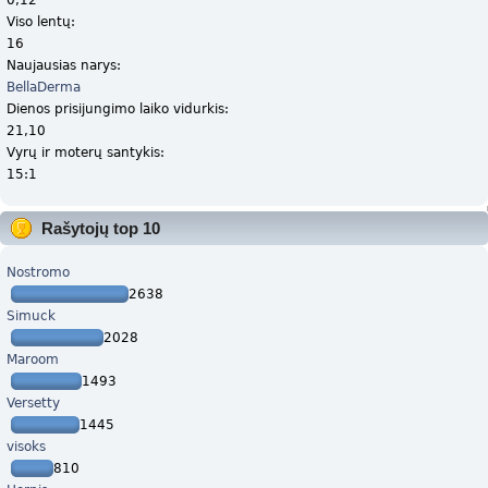
Viso lentų:
16
Naujausias narys:
BellaDerma
Dienos prisijungimo laiko vidurkis:
21,10
Vyrų ir moterų santykis:
15:1
Rašytojų top 10
Nostromo
2638
Simuck
2028
Maroom
1493
Versetty
1445
visoks
810