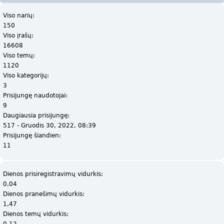
Viso narių:
150
Viso įrašų:
16608
Viso temų:
1120
Viso kategorijų:
3
Prisijungę naudotojai:
9
Daugiausia prisijungę:
517 - Gruodis 30, 2022, 08:39
Prisijungę šiandien:
11
Dienos prisiregistravimų vidurkis:
0,04
Dienos pranešimų vidurkis:
1,47
Dienos temų vidurkis:
0,12