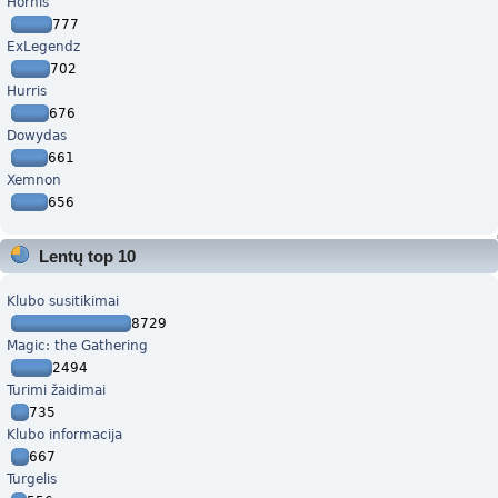
Hornis
777
ExLegendz
702
Hurris
676
Dowydas
661
Xemnon
656
Lentų top 10
Klubo susitikimai
8729
Magic: the Gathering
2494
Turimi žaidimai
735
Klubo informacija
667
Turgelis