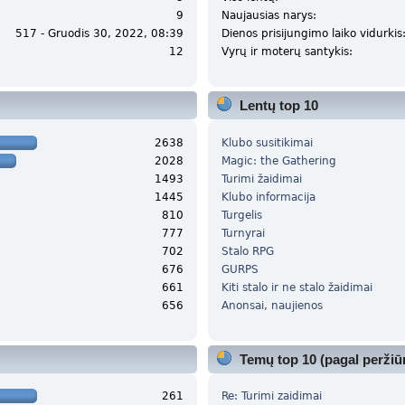
9
Naujausias narys:
517 - Gruodis 30, 2022, 08:39
Dienos prisijungimo laiko vidurkis
12
Vyrų ir moterų santykis:
Lentų top 10
2638
Klubo susitikimai
2028
Magic: the Gathering
1493
Turimi žaidimai
1445
Klubo informacija
810
Turgelis
777
Turnyrai
702
Stalo RPG
676
GURPS
661
Kiti stalo ir ne stalo žaidimai
656
Anonsai, naujienos
Temų top 10 (pagal peržiū
261
Re: Turimi zaidimai