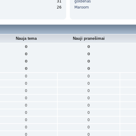
31
goldenas
26
Maroom
Nauja tema
Nauji pranešimai
0
0
0
0
0
0
0
0
0
0
0
0
0
0
0
0
0
0
0
0
0
0
0
0
0
0