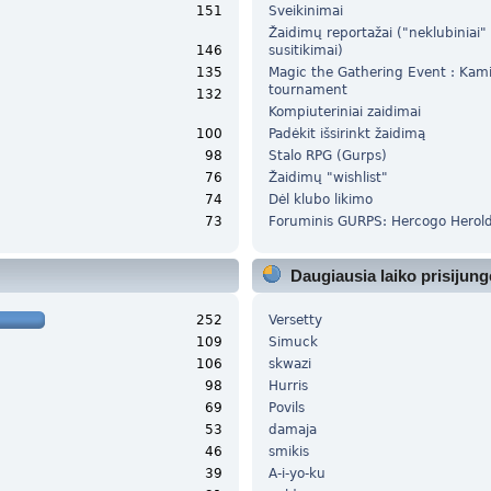
151
Sveikinimai
Žaidimų reportažai ("neklubiniai"
146
susitikimai)
135
Magic the Gathering Event : Ka
tournament
132
Kompiuteriniai zaidimai
100
Padėkit išsirinkt žaidimą
98
Stalo RPG (Gurps)
76
Žaidimų "wishlist"
74
Dėl klubo likimo
73
Foruminis GURPS: Hercogo Herold
Daugiausia laiko prisijung
252
Versetty
109
Simuck
106
skwazi
98
Hurris
69
Povils
53
damaja
46
smikis
39
A-i-yo-ku