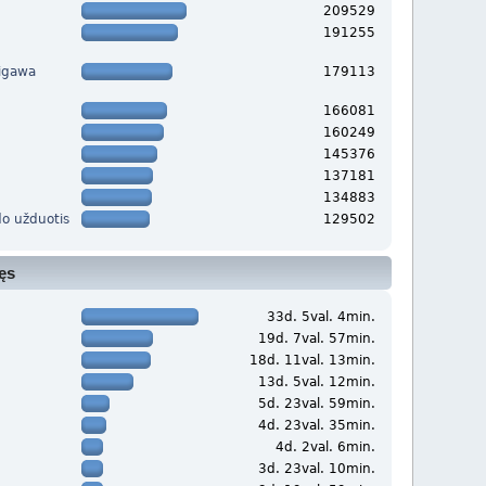
209529
191255
migawa
179113
166081
160249
145376
137181
134883
o užduotis
129502
ęs
33d. 5val. 4min.
19d. 7val. 57min.
18d. 11val. 13min.
13d. 5val. 12min.
5d. 23val. 59min.
4d. 23val. 35min.
4d. 2val. 6min.
3d. 23val. 10min.