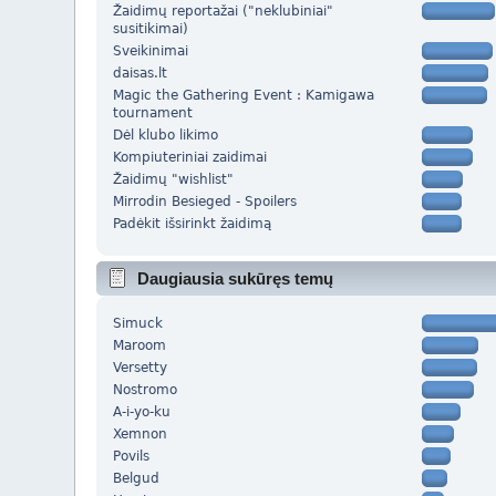
Žaidimų reportažai ("neklubiniai"
susitikimai)
Sveikinimai
daisas.lt
Magic the Gathering Event : Kamigawa
tournament
Dėl klubo likimo
Kompiuteriniai zaidimai
Žaidimų "wishlist"
Mirrodin Besieged - Spoilers
Padėkit išsirinkt žaidimą
Daugiausia sukūręs temų
Simuck
Maroom
Versetty
Nostromo
A-i-yo-ku
Xemnon
Povils
Belgud