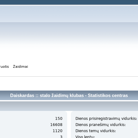
ruotis
Žaidimai
Daiskardas :: stalo žaidimų klubas - Statistikos centras
150
Dienos prisiregistravimų vidurkis:
16608
Dienos pranešimų vidurkis:
1120
Dienos temų vidurkis:
3
Viso lentų: