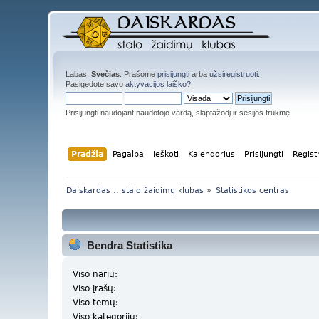
Labas,
Svečias
. Prašome
prisijungti
arba
užsiregistruoti
.
Pasigedote savo
aktyvacijos laiško?
Prisijungti naudojant naudotojo vardą, slaptažodį ir sesijos trukmę
Pradžia
Pagalba
Ieškoti
Kalendorius
Prisijungti
Regist
Daiskardas :: stalo žaidimų klubas
»
Statistikos centras
Bendra Statistika
Viso narių:
Viso įrašų:
Viso temų:
Viso kategorijų: