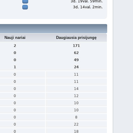
3d. 19val. 59min.
3d. 14val. 2min.
Nauji nariai
Daugiausia prisijungę
2
171
0
62
0
49
1
24
0
11
0
11
0
14
0
12
0
10
0
10
0
8
0
22
0
18