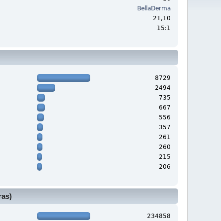
BellaDerma
:
21,10
15:1
8729
2494
735
667
556
357
261
260
215
206
ras)
234858