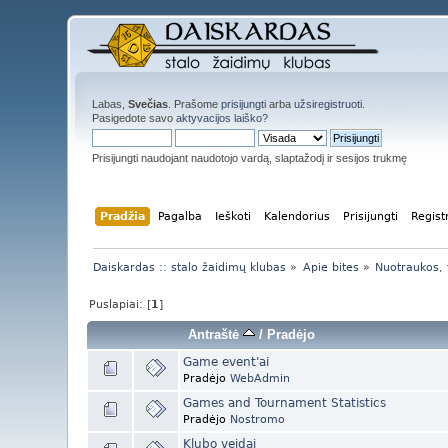
Labas,
Svečias
. Prašome
prisijungti
arba
užsiregistruoti
.
Pasigedote savo
aktyvacijos laiško?
Prisijungti naudojant naudotojo vardą, slaptažodį ir sesijos trukmę
Pradžia
Pagalba
Ieškoti
Kalendorius
Prisijungti
Regist
Daiskardas :: stalo žaidimų klubas
»
Apie bites
»
Nuotraukos, fa
Puslapiai: [
1
]
Antraštė
/
Pradėjo
Game event'ai
Pradėjo
WebAdmin
Games and Tournament Statistics
Pradėjo
Nostromo
Klubo veidai