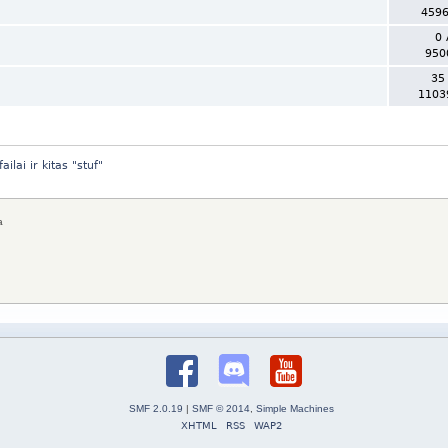
4596
0 
950
35
1103
ilai ir kitas "stuf"
a
SMF 2.0.19
|
SMF © 2014
,
Simple Machines
XHTML
RSS
WAP2