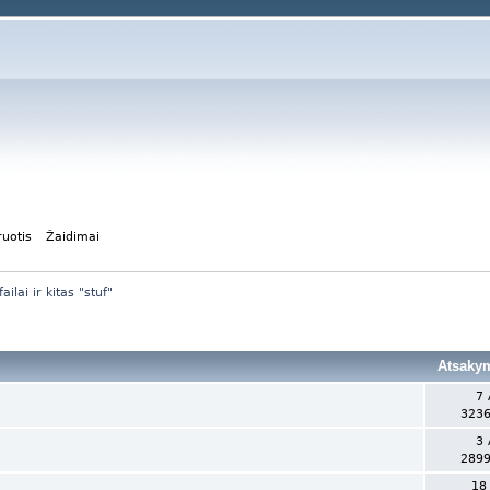
ruotis
Žaidimai
ilai ir kitas "stuf"
Atsaky
7 
3236
3 
2899
18