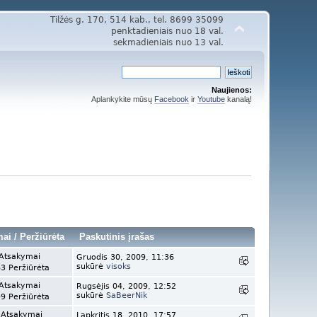
Tilžės g. 170, 514 kab., tel. 8699 35099
penktadieniais nuo 18 val.
sekmadieniais nuo 13 val.
Naujienos:
Aplankykite mūsų
Facebook
ir
Youtube
kanalą!
mai
/
Peržiūrėta
Paskutinis įrašas
Atsakymai
Gruodis 30, 2009, 11:36
sukūrė
visoks
3 Peržiūrėta
Atsakymai
Rugsėjis 04, 2009, 12:52
sukūrė
SaBeerNik
9 Peržiūrėta
 Atsakymai
Lapkritis 18, 2010, 17:57