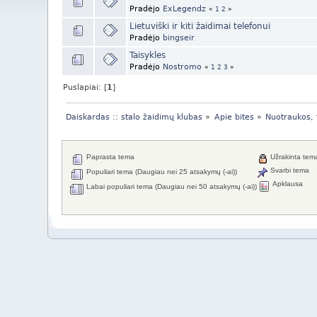
Pradėjo
ExLegendz
«
1
2
»
Lietuviški ir kiti žaidimai telefonui
Pradėjo
bingseir
Taisykles
Pradėjo
Nostromo
«
1
2
3
»
Puslapiai: [
1
]
Daiskardas :: stalo žaidimų klubas
»
Apie bites
»
Nuotraukos, fa
Paprasta tema
Užrakinta tem
Svarbi tema
Populiari tema (Daugiau nei 25 atsakymų (-ai))
Apklausa
Labai populiari tema (Daugiau nei 50 atsakymų (-ai))