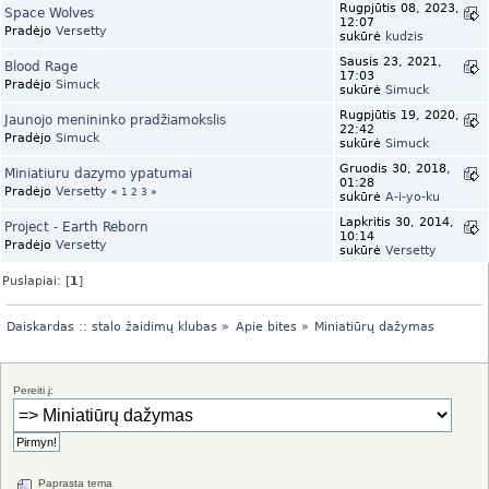
Rugpjūtis 08, 2023,
Space Wolves
12:07
Pradėjo
Versetty
sukūrė
kudzis
Sausis 23, 2021,
Blood Rage
17:03
Pradėjo
Simuck
sukūrė
Simuck
Rugpjūtis 19, 2020,
Jaunojo menininko pradžiamokslis
22:42
Pradėjo
Simuck
sukūrė
Simuck
Gruodis 30, 2018,
Miniatiuru dazymo ypatumai
01:28
Pradėjo
Versetty
«
1
2
3
»
sukūrė
A-i-yo-ku
Lapkritis 30, 2014,
Project - Earth Reborn
10:14
Pradėjo
Versetty
sukūrė
Versetty
Puslapiai: [
1
]
Daiskardas :: stalo žaidimų klubas
»
Apie bites
»
Miniatiūrų dažymas
Pereiti į:
Paprasta tema