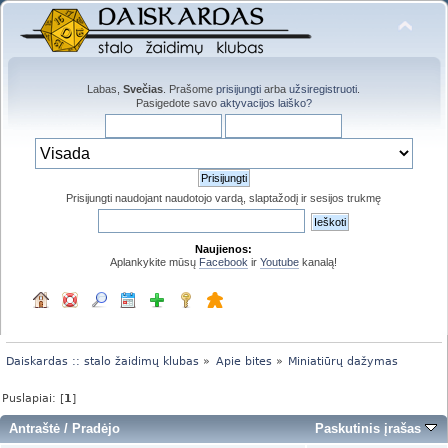
Labas,
Svečias
. Prašome
prisijungti
arba
užsiregistruoti
.
Pasigedote savo
aktyvacijos laiško?
Prisijungti naudojant naudotojo vardą, slaptažodį ir sesijos trukmę
Naujienos:
Aplankykite mūsų
Facebook
ir
Youtube
kanalą!
Daiskardas :: stalo žaidimų klubas
»
Apie bites
»
Miniatiūrų dažymas
Puslapiai: [
1
]
Antraštė
/
Pradėjo
Paskutinis įrašas