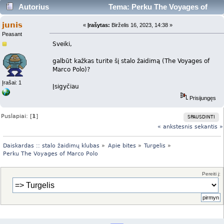
Autorius
Tema: Perku The Voyages of
Marco Polo (Skaityta 4838 kartus)
junis
«
Įrašytas:
Birželis 16, 2023, 14:38 »
Peasant
Sveiki,
galbūt kažkas turite šį stalo žaidimą (The Voyages of
Marco Polo)?
Įrašai: 1
Įsigyčiau
Prisijungęs
Puslapiai: [
1
]
SPAUSDINTI
« ankstesnis
sekantis »
Daiskardas :: stalo žaidimų klubas
»
Apie bites
»
Turgelis
»
Perku The Voyages of Marco Polo
Pereiti į: