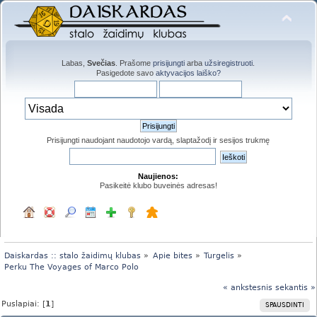
Labas,
Svečias
. Prašome
prisijungti
arba
užsiregistruoti
.
Pasigedote savo
aktyvacijos laiško?
Prisijungti naudojant naudotojo vardą, slaptažodį ir sesijos trukmę
Naujienos:
Pasikeitė klubo buveinės adresas!
Daiskardas :: stalo žaidimų klubas
»
Apie bites
»
Turgelis
»
Perku The Voyages of Marco Polo
« ankstesnis
sekantis »
Puslapiai: [
1
]
SPAUSDINTI