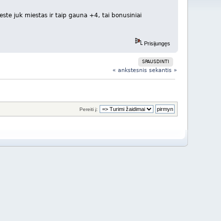
este juk miestas ir taip gauna +4, tai bonusiniai
Prisijungęs
SPAUSDINTI
« ankstesnis
sekantis »
Pereiti į: