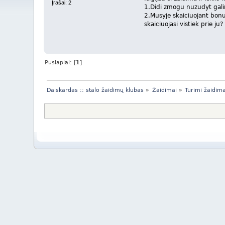
Įrašai: 2
1.Didi zmogu nuzudyt gali
2.Musyje skaiciuojant bonus
skaiciuojasi vistiek prie ju?
Puslapiai: [
1
]
Daiskardas :: stalo žaidimų klubas
»
Žaidimai
»
Turimi žaidima