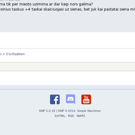
ma tik per miesto uzimima ar dar kaip nors galima?
inius taskus +4 taskai skaiciuojasi uz sienas, bet juk kai pastatai siena mi
i
»
Civilization
SMF 2.0.19
|
SMF © 2014
,
Simple Machines
XHTML
RSS
WAP2