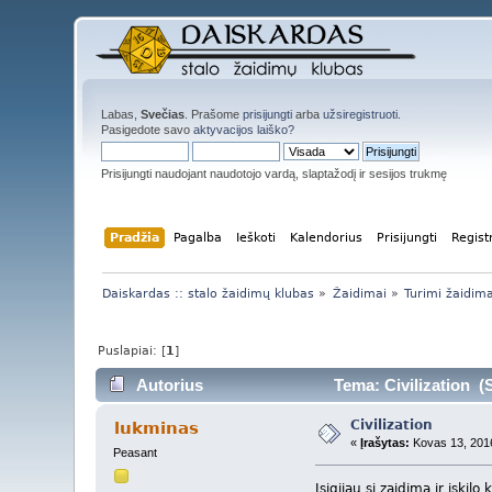
Labas,
Svečias
. Prašome
prisijungti
arba
užsiregistruoti
.
Pasigedote savo
aktyvacijos laiško?
Prisijungti naudojant naudotojo vardą, slaptažodį ir sesijos trukmę
Pradžia
Pagalba
Ieškoti
Kalendorius
Prisijungti
Regist
Daiskardas :: stalo žaidimų klubas
»
Žaidimai
»
Turimi žaidima
Puslapiai: [
1
]
Autorius
Tema: Civilization (S
Civilization
lukminas
«
Įrašytas:
Kovas 13, 2016
Peasant
Isigijau si zaidima ir iskilo 