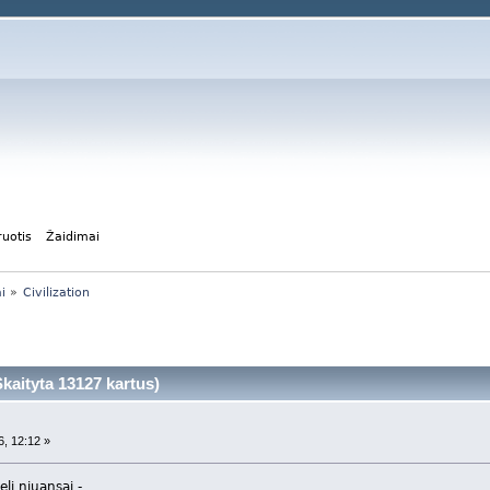
ruotis
Žaidimai
i
»
Civilization
kaityta 13127 kartus)
, 12:12 »
keli niuansai -