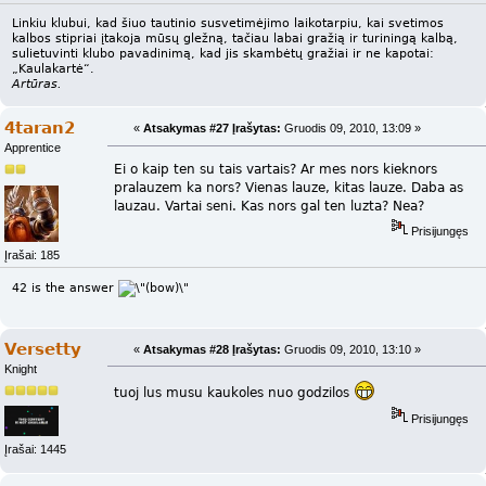
Linkiu klubui, kad šiuo tautinio susvetimėjimo laikotarpiu, kai svetimos
kalbos stipriai įtakoja mūsų gležną, tačiau labai gražią ir turiningą kalbą,
sulietuvinti klubo pavadinimą, kad jis skambėtų gražiai ir ne kapotai:
„Kaulakartė“.
Artūras.
4taran2
«
Atsakymas #27 Įrašytas:
Gruodis 09, 2010, 13:09 »
Apprentice
Ei o kaip ten su tais vartais? Ar mes nors kieknors
pralauzem ka nors? Vienas lauze, kitas lauze. Daba as
lauzau. Vartai seni. Kas nors gal ten luzta? Nea?
Prisijungęs
Įrašai: 185
42 is the answer
Versetty
«
Atsakymas #28 Įrašytas:
Gruodis 09, 2010, 13:10 »
Knight
tuoj lus musu kaukoles nuo godzilos
Prisijungęs
Įrašai: 1445