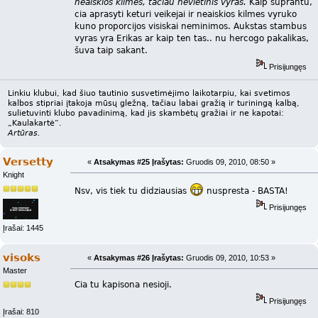
neaiškios kilmės, tačiau nevietinis vyras.
Kaip suprantu,
cia aprasyti keturi veikejai ir neaiskios kilmes vyruko
kuno proporcijos visiskai neminimos. Aukstas stambus
vyras yra Erikas ar kaip ten tas.. nu hercogo pakalikas,
šuva taip sakant.
Prisijungęs
Linkiu klubui, kad šiuo tautinio susvetimėjimo laikotarpiu, kai svetimos
kalbos stipriai įtakoja mūsų gležną, tačiau labai gražią ir turiningą kalbą,
sulietuvinti klubo pavadinimą, kad jis skambėtų gražiai ir ne kapotai:
„Kaulakartė“.
Artūras.
Versetty
«
Atsakymas #25 Įrašytas:
Gruodis 09, 2010, 08:50 »
Knight
Nsv, vis tiek tu didziausias
nuspresta - BASTA!
Prisijungęs
Įrašai: 1445
visoks
«
Atsakymas #26 Įrašytas:
Gruodis 09, 2010, 10:53 »
Master
Cia tu kapisona nesioji.
Prisijungęs
Įrašai: 810