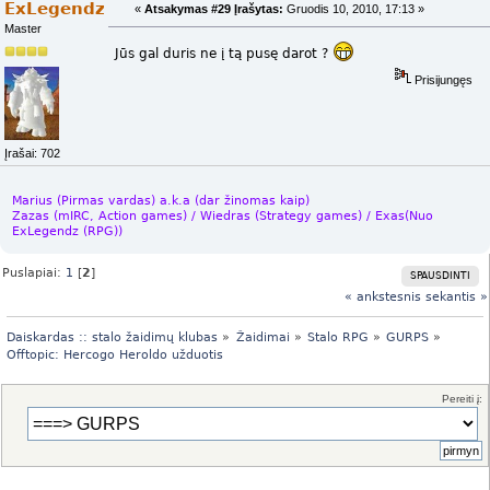
ExLegendz
«
Atsakymas #29 Įrašytas:
Gruodis 10, 2010, 17:13 »
Master
Jūs gal duris ne į tą pusę darot ?
Prisijungęs
Įrašai: 702
Marius (Pirmas vardas) a.k.a (dar žinomas kaip)
Zazas (mIRC, Action games) / Wiedras (Strategy games) / Exas(Nuo
ExLegendz (RPG))
Puslapiai:
1
[
2
]
SPAUSDINTI
« ankstesnis
sekantis »
Daiskardas :: stalo žaidimų klubas
»
Žaidimai
»
Stalo RPG
»
GURPS
»
Offtopic: Hercogo Heroldo užduotis
Pereiti į: