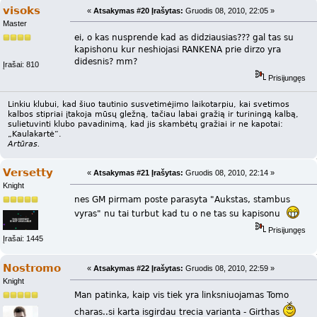
visoks
«
Atsakymas #20 Įrašytas:
Gruodis 08, 2010, 22:05 »
Master
ei, o kas nusprende kad as didziausias??? gal tas su
kapishonu kur neshiojasi RANKENA prie dirzo yra
didesnis? mm?
Įrašai: 810
Prisijungęs
Linkiu klubui, kad šiuo tautinio susvetimėjimo laikotarpiu, kai svetimos
kalbos stipriai įtakoja mūsų gležną, tačiau labai gražią ir turiningą kalbą,
sulietuvinti klubo pavadinimą, kad jis skambėtų gražiai ir ne kapotai:
„Kaulakartė“.
Artūras.
Versetty
«
Atsakymas #21 Įrašytas:
Gruodis 08, 2010, 22:14 »
Knight
nes GM pirmam poste parasyta "Aukstas, stambus
vyras" nu tai turbut kad tu o ne tas su kapisonu
Prisijungęs
Įrašai: 1445
Nostromo
«
Atsakymas #22 Įrašytas:
Gruodis 08, 2010, 22:59 »
Knight
Man patinka, kaip vis tiek yra linksniuojamas Tomo
charas..si karta isgirdau trecia varianta - Girthas