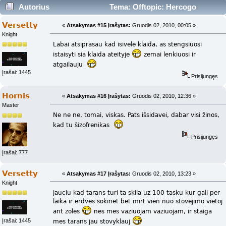
Autorius
Tema: Offtopic: Hercogo
Heroldo užduotis (Skaityta 77647 kartus)
Versetty
«
Atsakymas #15 Įrašytas:
Gruodis 02, 2010, 00:05 »
Knight
Labai atsiprasau kad isivele klaida, as stengsiuosi
istaisyti sia klaida ateityje
zemai lenkiuosi ir
atgailauju
Įrašai: 1445
Prisijungęs
Hornis
«
Atsakymas #16 Įrašytas:
Gruodis 02, 2010, 12:36 »
Master
Ne ne ne, tomai, viskas. Pats išsidavei, dabar visi žinos,
kad tu šizofrenikas
Prisijungęs
Įrašai: 777
Versetty
«
Atsakymas #17 Įrašytas:
Gruodis 02, 2010, 13:23 »
Knight
jauciu kad tarans turi ta skila uz 100 tasku kur gali per
laika ir erdves sokinet bet mirt vien nuo stovejimo vietoj
ant zoles
nes mes vaziuojam vaziuojam, ir staiga
Įrašai: 1445
mes tarans jau stovyklauj