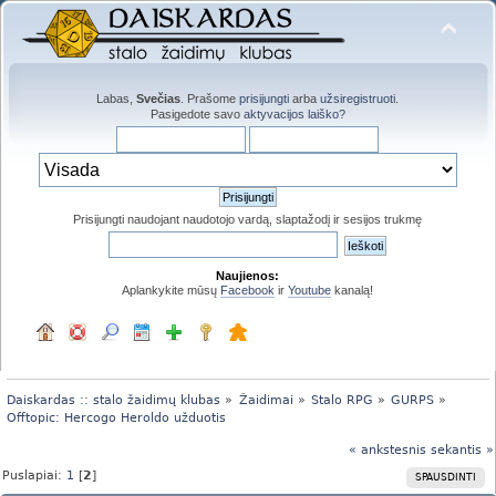
Labas,
Svečias
. Prašome
prisijungti
arba
užsiregistruoti
.
Pasigedote savo
aktyvacijos laiško?
Prisijungti naudojant naudotojo vardą, slaptažodį ir sesijos trukmę
Naujienos:
Aplankykite mūsų
Facebook
ir
Youtube
kanalą!
Daiskardas :: stalo žaidimų klubas
»
Žaidimai
»
Stalo RPG
»
GURPS
»
Offtopic: Hercogo Heroldo užduotis
« ankstesnis
sekantis »
Puslapiai:
1
[
2
]
SPAUSDINTI