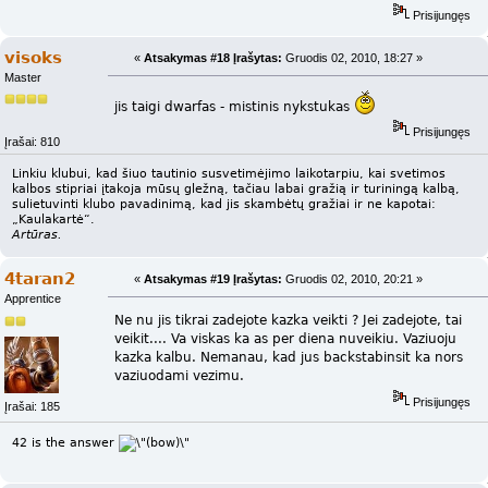
Prisijungęs
visoks
«
Atsakymas #18 Įrašytas:
Gruodis 02, 2010, 18:27 »
Master
jis taigi dwarfas - mistinis nykstukas
Prisijungęs
Įrašai: 810
Linkiu klubui, kad šiuo tautinio susvetimėjimo laikotarpiu, kai svetimos
kalbos stipriai įtakoja mūsų gležną, tačiau labai gražią ir turiningą kalbą,
sulietuvinti klubo pavadinimą, kad jis skambėtų gražiai ir ne kapotai:
„Kaulakartė“.
Artūras.
4taran2
«
Atsakymas #19 Įrašytas:
Gruodis 02, 2010, 20:21 »
Apprentice
Ne nu jis tikrai zadejote kazka veikti ? Jei zadejote, tai
veikit.... Va viskas ka as per diena nuveikiu. Vaziuoju
kazka kalbu. Nemanau, kad jus backstabinsit ka nors
vaziuodami vezimu.
Prisijungęs
Įrašai: 185
42 is the answer