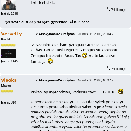
Lol...kietai cia
Prisijungęs
Įrašai: 2638
Trys svarbiausi dalykai vyro gyvenime: Alus ir papai...
Versetty
«
Atsakymas #23 Įrašytas:
Gruodis 08, 2010, 23:04 »
Knight
Tai vadinkit kaip kam patogiau Gurthas, Garthas,
Girhas, Girtas, Biski Isgeres, Zmogus su kapisonu,
Zmogus be zando, Anas, Tas
nu toliau laisve
Įrašai: 1445
fantazijai
Prisijungęs
visoks
«
Atsakymas #24 Įrašytas:
Gruodis 09, 2010, 08:37 »
Master
Viskas, apsisprendziau, vadinsiu tave .... GERDU.
O nemokantiems skaityti, siulau dar sykeli perskaityti
Įrašai: 810
GM pirma posta arba tiksliau sakini is jo:
Kieme stovėjo
odiniais juodais rūbais vilkintis asmuo, veidą slepiantis
po gobtuvu, lengvais odiniais šarvais nuo galvos iki kojų
vilkintis nykštukas, abejingai parimęs ant skydo,
aukštas stambus vyras, vilkintis grandininiais šarvais ir