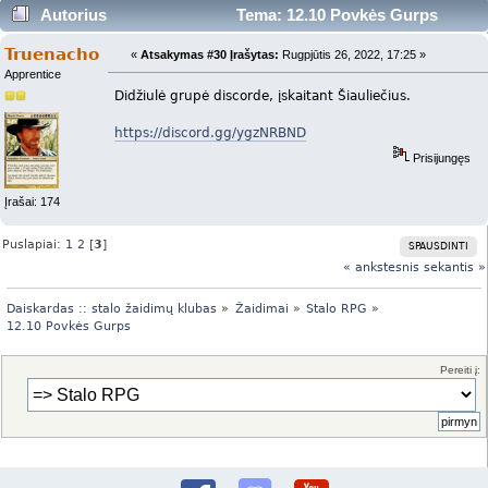
Autorius
Tema: 12.10 Povkės Gurps
(Skaityta 41324 kartus)
Truenacho
«
Atsakymas #30 Įrašytas:
Rugpjūtis 26, 2022, 17:25 »
Apprentice
Didžiulė grupė discorde, įskaitant Šiauliečius.
https://discord.gg/ygzNRBND
Prisijungęs
Įrašai: 174
Puslapiai:
1
2
[
3
]
SPAUSDINTI
« ankstesnis
sekantis »
Daiskardas :: stalo žaidimų klubas
»
Žaidimai
»
Stalo RPG
»
12.10 Povkės Gurps
Pereiti į: