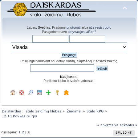
Labas,
Svečias
. Prašome
prisijungti
arba
užsiregistruoti
.
Pasigedote savo
aktyvacijos laiško?
Prisijungti naudojant naudotojo vardą, slaptažodį ir sesijos trukmę
Naujienos:
Pasikeitė klubo buveinės adresas!
Daiskardas :: stalo žaidimų klubas
»
Žaidimai
»
Stalo RPG
»
12.10 Povkės Gurps
« ankstesnis
sekantis »
Puslapiai:
1
2
[
3
]
SPAUSDINTI