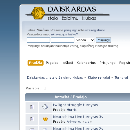
Labas,
Svečias
. Prašome
prisijungti
arba
užsiregistruoti
.
Pasigedote savo
aktyvacijos laiško?
Prisijungti naudojant naudotojo vardą, slaptažodį ir sesijos trukmę
Pradžia
Pagalba
Ieškoti
Kalendorius
Prisijungti
Regist
Daiskardas :: stalo žaidimų klubas
»
Klubo reikalai
»
Turnyrai
Puslapiai: [
1
]
Antraštė
/
Pradėjo
twilight struggle turnyras
Pradėjo
Hurris
Neuroshima Hex turnyras 3v
Pradėjo
A-i-yo-ku
«
1
2
»
Neuroshima Hex turnyras 2v