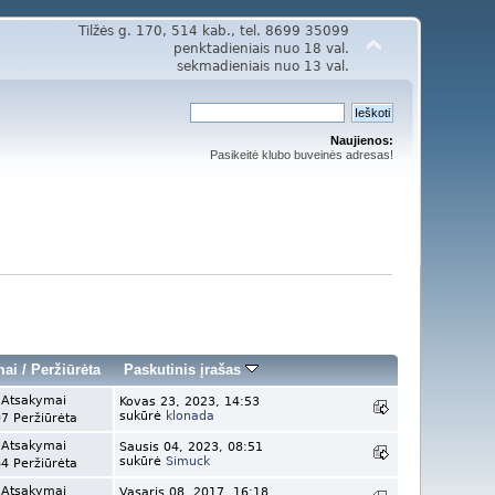
Tilžės g. 170, 514 kab., tel. 8699 35099
penktadieniais nuo 18 val.
sekmadieniais nuo 13 val.
Naujienos:
Pasikeitė klubo buveinės adresas!
mai
/
Peržiūrėta
Paskutinis įrašas
 Atsakymai
Kovas 23, 2023, 14:53
sukūrė
klonada
7 Peržiūrėta
 Atsakymai
Sausis 04, 2023, 08:51
sukūrė
Simuck
4 Peržiūrėta
 Atsakymai
Vasaris 08, 2017, 16:18