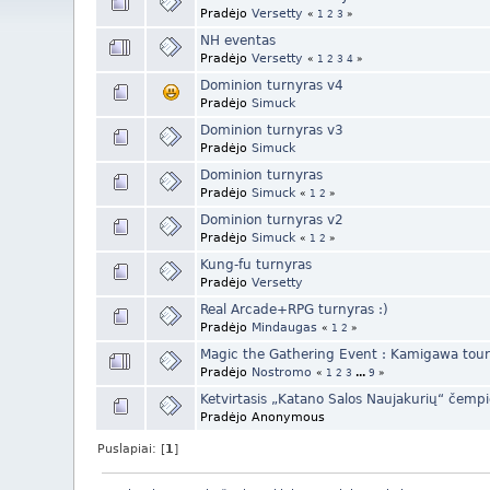
Pradėjo
Versetty
«
1
2
3
»
NH eventas
Pradėjo
Versetty
«
1
2
3
4
»
Dominion turnyras v4
Pradėjo
Simuck
Dominion turnyras v3
Pradėjo
Simuck
Dominion turnyras
Pradėjo
Simuck
«
1
2
»
Dominion turnyras v2
Pradėjo
Simuck
«
1
2
»
Kung-fu turnyras
Pradėjo
Versetty
Real Arcade+RPG turnyras :)
Pradėjo
Mindaugas
«
1
2
»
Magic the Gathering Event : Kamigawa to
Pradėjo
Nostromo
«
1
2
3
...
9
»
Ketvirtasis „Katano Salos Naujakurių“ čemp
Pradėjo Anonymous
Puslapiai: [
1
]