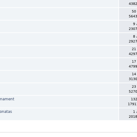
4382
50
5643
9 
2307
8 
2927
21
4297
17
4799
14
3130
23
5270
urnament
132
1791
ionatas
1 
2018