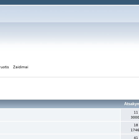
ruotis
Žaidimai
Atsaky
11
3000
18
1746
41