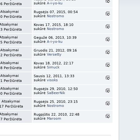
sukūrė
A-i-yo-ku
6 Peržiūrėta
 Atsakymai
Rugsėjis 07, 2015, 00:54
sukūrė
Nostromo
0 Peržiūrėta
Atsakymai
Kovas 17, 2015, 18:10
sukūrė
Nostromo
3 Peržiūrėta
Atsakymai
Gegužė 06, 2013, 10:39
sukūrė
A-i-yo-ku
5 Peržiūrėta
 Atsakymai
Gruodis 21, 2012, 09:16
sukūrė
Versetty
2 Peržiūrėta
 Atsakymai
Kovas 18, 2012, 22:17
sukūrė
Simuck
8 Peržiūrėta
 Atsakymai
Sausis 12, 2011, 13:33
sukūrė
visoks
1 Peržiūrėta
 Atsakymai
Rugsėjis 29, 2010, 12:50
sukūrė
SaBeerNik
0 Peržiūrėta
 Atsakymai
Rugsėjis 25, 2010, 23:15
sukūrė
Nostromo
17 Peržiūrėta
Atsakymai
Rugpjūtis 22, 2010, 22:48
sukūrė
Maroom
7 Peržiūrėta