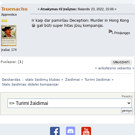
Truenacho
«
Atsakymas #2 Įrašytas:
Balandis 23, 2022, 15:06 »
Apprentice
Ir kaip dar pamiršau Deception: Murder in Hong Kong
😀 gali būti super hitas jūsų kompanijai.
Prisijungęs
Įrašai: 174
Puslapiai: [
1
]
SPAUSDINTI
« ankstesnis
sekantis »
Daiskardas :: stalo žaidimų klubas
»
Žaidimai
»
Turimi žaidimai
»
Stalo žaidimas didelei kompanijai
Pereiti į: