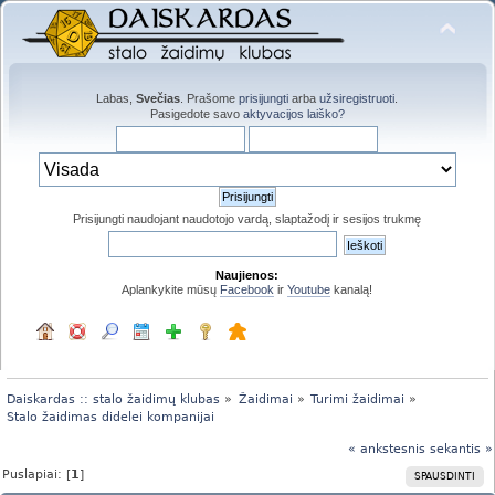
Labas,
Svečias
. Prašome
prisijungti
arba
užsiregistruoti
.
Pasigedote savo
aktyvacijos laiško?
Prisijungti naudojant naudotojo vardą, slaptažodį ir sesijos trukmę
Naujienos:
Aplankykite mūsų
Facebook
ir
Youtube
kanalą!
Daiskardas :: stalo žaidimų klubas
»
Žaidimai
»
Turimi žaidimai
»
Stalo žaidimas didelei kompanijai
« ankstesnis
sekantis »
Puslapiai: [
1
]
SPAUSDINTI