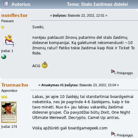
Autorius
Tema: Stalo žaidimas didelei
kompanijai (Skaityta 8713 kartus)
nonflector
«
Įrašytas:
Balandis 22, 2022, 12:01 »
Peasant
Sveiki,
norėjau paklausti žinovų patarimo dėl stalo žaidimų
didesnei kompanijai. Ką galėtumėt rekomenduoti ~10
žmonių ratui? Patiko tokie žaidimai kaip Risk ir Ticket To
Įrašai: 1
Ride.
Ačiū
Prisijungęs
Truenacho
«
Atsakymas #1 Įrašytas:
Balandis 23, 2022, 15:04 »
Apprentice
Labas, jei apie 10 žaidėjų tai standartiniai boardgeimai
nebetinka, nes jie pagrinde 4-6 žaidėjams, kaip ir tie
tavo minėti. Nuo 6+ jau labiau vakarėlių žaidimai
didesnei grupei. Čia pavyzdžiai būtų Dixit, One Night
Ultimate Werewolf, Decrypto, Camel Up antras.
Įrašai: 174
Viską apžiūrėti gali boardgamegeek.com
Prisijungęs