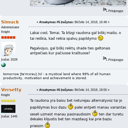
Prisijungęs
Simuck
«
Atsakymas #5 Įrašytas:
Birželis 14, 2018, 16:48 »
Administrator
Knight
Labai cool, Tomai. Ta blizgi raudona gal biškį maišo, o
tai reiškia, kad reikia spalvų papildymo
Pagalvojus, gal biškį reiktų shade ties geltonais
antpečiais kur pačiuose kraštuose?
Įrašai: 2028
Prisijungęs
tomorrow [tə'mɔrəu]
(n)
- a mystical land where 99% of all human
productivity, motivation and achievement is stored.
Versetty
«
Atsakymas #6 Įrašytas:
Birželis 14, 2018, 18:55 »
Knight
Ta raudona yra baisu bet neturejau alternatyvoz tai jo
papildymas bus dazu
palei antpeti manau variantas
seseli uzmest manau pasinaudosim
ten dar turetu
Įrašai: 1445
dekales klijuotis bet ten mazdaug kai prie baziu
prieisim