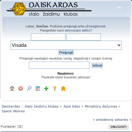
Labas,
Svečias
. Prašome
prisijungti
arba
užsiregistruoti
.
Pasigedote savo
aktyvacijos laiško?
Prisijungti naudojant naudotojo vardą, slaptažodį ir sesijos trukmę
Naujienos:
Pasikeitė klubo buveinės adresas!
Daiskardas :: stalo žaidimų klubas
»
Apie bites
»
Miniatiūrų dažymas
»
Space Wolves
« ankstesnis
sekantis »
Puslapiai: [
1
]
SPAUSDINTI