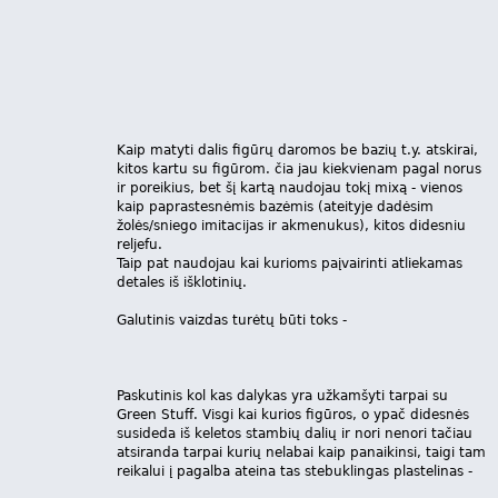
Kaip matyti dalis figūrų daromos be bazių t.y. atskirai,
kitos kartu su figūrom. čia jau kiekvienam pagal norus
ir poreikius, bet šį kartą naudojau tokį mixą - vienos
kaip paprastesnėmis bazėmis (ateityje dadėsim
žolės/sniego imitacijas ir akmenukus), kitos didesniu
reljefu.
Taip pat naudojau kai kurioms paįvairinti atliekamas
detales iš išklotinių.
Galutinis vaizdas turėtų būti toks -
Paskutinis kol kas dalykas yra užkamšyti tarpai su
Green Stuff. Visgi kai kurios figūros, o ypač didesnės
susideda iš keletos stambių dalių ir nori nenori tačiau
atsiranda tarpai kurių nelabai kaip panaikinsi, taigi tam
reikalui į pagalba ateina tas stebuklingas plastelinas -