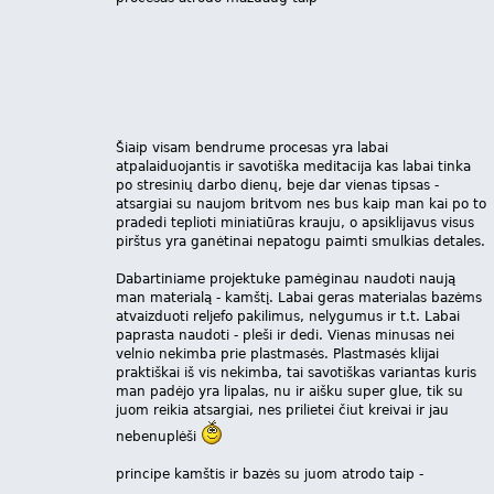
Šiaip visam bendrume procesas yra labai
atpalaiduojantis ir savotiška meditacija kas labai tinka
po stresinių darbo dienų, beje dar vienas tipsas -
atsargiai su naujom britvom nes bus kaip man kai po to
pradedi teplioti miniatiūras krauju, o apsiklijavus visus
pirštus yra ganėtinai nepatogu paimti smulkias detales.
Dabartiniame projektuke pamėginau naudoti naują
man materialą - kamštį. Labai geras materialas bazėms
atvaizduoti reljefo pakilimus, nelygumus ir t.t. Labai
paprasta naudoti - pleši ir dedi. Vienas minusas nei
velnio nekimba prie plastmasės. Plastmasės klijai
praktiškai iš vis nekimba, tai savotiškas variantas kuris
man padėjo yra lipalas, nu ir aišku super glue, tik su
juom reikia atsargiai, nes prilietei čiut kreivai ir jau
nebenuplėši
principe kamštis ir bazės su juom atrodo taip -