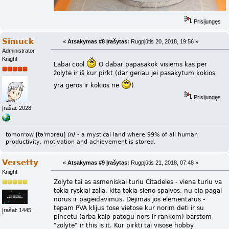
Prisijungęs
Simuck
«
Atsakymas #8 Įrašytas:
Rugpjūtis 20, 2018, 19:56 »
Administrator
Knight
Labai cool
O dabar papasakok visiems kas per
žolytė ir iš kur pirkt (dar geriau jei pasakytum kokios
yra geros ir kokios ne
)
Prisijungęs
Įrašai: 2028
tomorrow [tə'mɔrəu]
(n)
- a mystical land where 99% of all human
productivity, motivation and achievement is stored.
Versetty
«
Atsakymas #9 Įrašytas:
Rugpjūtis 21, 2018, 07:48 »
Knight
Zolyte tai as asmeniskai turiu Citadeles - viena turiu va
tokia ryskiai zalia, kita tokia sieno spalvos, nu cia pagal
norus ir pageidavimus. Dėjimas jos elementarus -
tepam PVA klijus tose vietose kur norim deti ir su
Įrašai: 1445
pincetu (arba kaip patogu nors ir rankom) barstom
"zolyte" ir this is it. Kur pirkti tai visose hobby