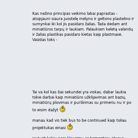
Kas nežino principas veikimo labai paprastas -
atsipjauni siaura juostelę mėlyno ir geltono plastelino ir
sumynkai iki kol jis pasidaro žalias. Tada dedam ant
miniatiūros tarpų ir laukiam. Palaukiam keletą valandų
ir žalias plastikas pasidaro kietas kaip plastmasė.
Vaizdas toks -
Tai va kol kas šiai sekundei yra viskas, dabar laukia
tokie darbai kaip miniatiūro užklijavimas ant bazių,
miniatiūrų plovimas ir purškimas su primeriu nu ir po
to eisim dažyt
manau kad vis tiek bus to be continued kaip toliau
projektukas einasi