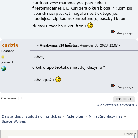
parduotuvese matomai yra, pats pirkau
firestormgames UK. Kuri gera o kuri bloga ir kuom jos
labai skiriasi pasakyti negaliu nes tiek tegu jos
naudojes, taip kad nekompetencijoj pasakyti kuom
skiriasi Citadeles ir kitu firmu
Prisijungęs
kudzis
«
Atsakymas #10 Įrašytas:
Rugpjūtis 08, 2023, 12:07 »
Peasant
Labas,
Įrašai: 1
o kokio tipo teptukus naudoji dažymui?
Labai gražu
Prisijungęs
Puslapiai: [
1
]
SPAUSDINTI
« ankstesnis
sekantis »
Daiskardas :: stalo žaidimų klubas
»
Apie bites
»
Miniatiūrų dažymas
»
Space Wolves
Pereiti į: