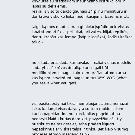
knygutės su statistikom ir surinkimo instrukcijom ir
lapas su dekalėmis.
realiai iš viso to daikto gaunasi 14 pilnų miniatiūrų ir
dar krūva visko ko lieka modifikacijoms, bazėms ir t.t.
taigi, ką mes naudojam, o gi nieko įspūdingo ir viskas
labai standartiška - peiliukai, britvutės, klijai, replikės,
dantų krapštukai, lempa (kaip ir logiška), žodžiu kažkas
tokio -
nu ir tada prasideda karnavalas - realiai vienas modelis
sudarytas iš krūvos detalių, kurios gali būti
modifikuojamos pagal kaip kam gražiau atrodo arba
kas ką nori atvaizduoti pagal unitus WYSIWYG (what
you see is what you get)
visi pasikrapštymai tikrai nemeluojant atima nemažai
laiko, kadangi visos dalys yra su tom moldo linijom
kurias pageidautina nuskusti, plius pageidautina
nedaryti klaidu kurias daro kiti, pavyzdžiui aš - t.y.
nusiskusti ne tas detales, arba pradėti klijuoti
nepatikrinus ar viskas telpa ir tinka. Bet šiaip visumoj
procesas atrodo maždaug taip -