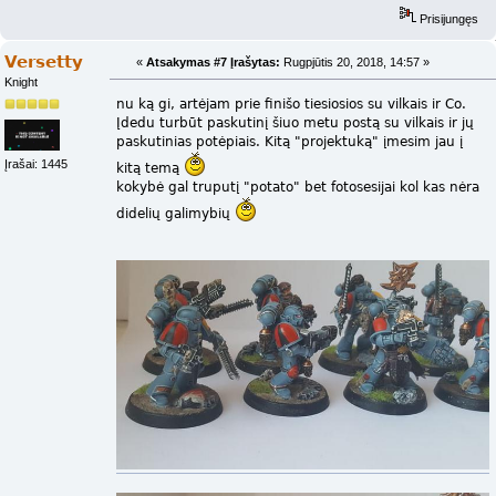
Prisijungęs
Versetty
«
Atsakymas #7 Įrašytas:
Rugpjūtis 20, 2018, 14:57 »
Knight
nu ką gi, artėjam prie finišo tiesiosios su vilkais ir Co.
Įdedu turbūt paskutinį šiuo metu postą su vilkais ir jų
paskutinias potėpiais. Kitą "projektuką" įmesim jau į
Įrašai: 1445
kitą temą
kokybė gal truputį "potato" bet fotosesijai kol kas nėra
didelių galimybių