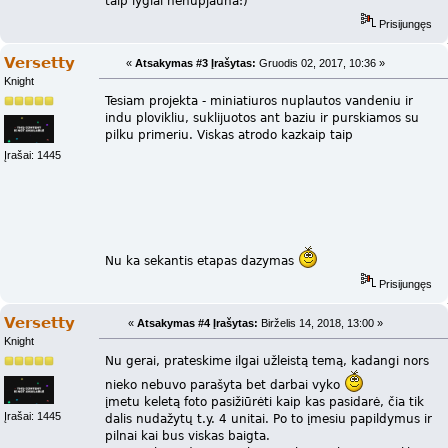
taip lygiai nenupjauna:)
Prisijungęs
Versetty
«
Atsakymas #3 Įrašytas:
Gruodis 02, 2017, 10:36 »
Knight
Tesiam projekta - miniatiuros nuplautos vandeniu ir
indu plovikliu, suklijuotos ant baziu ir purskiamos su
pilku primeriu. Viskas atrodo kazkaip taip
Įrašai: 1445
Nu ka sekantis etapas dazymas
Prisijungęs
Versetty
«
Atsakymas #4 Įrašytas:
Birželis 14, 2018, 13:00 »
Knight
Nu gerai, prateskime ilgai užleistą temą, kadangi nors
nieko nebuvo parašyta bet darbai vyko
įmetu keletą foto pasižiūrėti kaip kas pasidarė, čia tik
Įrašai: 1445
dalis nudažytų t.y. 4 unitai. Po to įmesiu papildymus ir
pilnai kai bus viskas baigta.