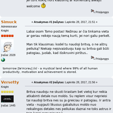
jei turit kokių nors klausimų ar komentarų always
welcome
Prisijungęs
Simuck
«
Atsakymas #1 Įrašytas:
Lapkritis 28, 2017, 21:51 »
Administrator
Knight
Labai osom Tomo postas! Nežinau ar čia tinkama vieta
ar geriau reikėjo naują temą kurti, jei nori galiu perkelt.
Man tik klausimas: kodėl tu naudoji britvą, o ne aštrų
peiliuką? Niekaip neįsivaizduoju kaip su britva gali būti
patogiau, juolab, kad išsikruvini pirštus..
Įrašai: 2028
Prisijungęs
tomorrow [tə'mɔrəu]
(n)
- a mystical land where 99% of all human
productivity, motivation and achievement is stored.
Versetty
«
Atsakymas #2 Įrašytas:
Lapkritis 28, 2017, 21:56 »
Knight
Britva naudoju ne skusti krastam bet vietoj kur reikia
atkabinti detale nuo moldo. Su replem visur neprieisi
tai naudoji britva nes su ja greiciau ir patogiau. Ir antra
vieta - nupjauti likusius gabaliukus moldo nuo
Įrašai: 1445
reikalingos detales nes peiliukas daznai ne toks astrus ir