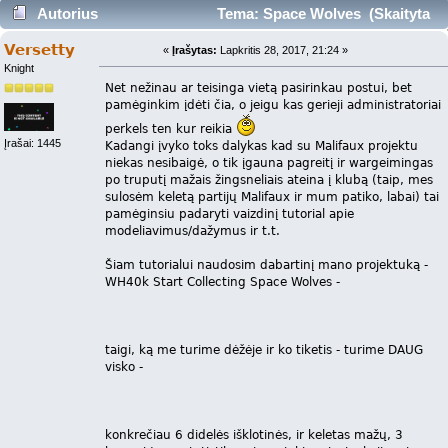
Autorius
Tema: Space Wolves (Skaityta
16369 kartus)
Versetty
«
Įrašytas:
Lapkritis 28, 2017, 21:24 »
Knight
Net nežinau ar teisinga vietą pasirinkau postui, bet
pamėginkim įdėti čia, o jeigu kas gerieji administratoriai
perkels ten kur reikia
Įrašai: 1445
Kadangi įvyko toks dalykas kad su Malifaux projektu
niekas nesibaigė, o tik įgauna pagreitį ir wargeimingas
po truputį mažais žingsneliais ateina į klubą (taip, mes
sulosėm keletą partijų Malifaux ir mum patiko, labai) tai
pamėginsiu padaryti vaizdinį tutorial apie
modeliavimus/dažymus ir t.t.
Šiam tutorialui naudosim dabartinį mano projektuką -
WH40k Start Collecting Space Wolves -
taigi, ką me turime dėžėje ir ko tiketis - turime DAUG
visko -
konkrečiau 6 didelės išklotinės, ir keletas mažų, 3