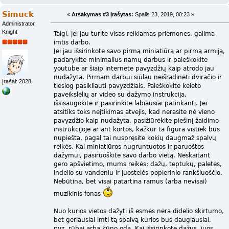
Simuck
«
Atsakymas #3 Įrašytas:
Spalis 23, 2019, 00:23 »
Administrator
Knight
Taigi, jei jau turite visas reikiamas priemones, galima
imtis darbo.
Jei jau išsirinkote savo pirmą miniatiūrą ar pirmą armiją,
padarykite minimalius namų darbus ir paieškokite
youtube ar šiaip internete pavyzdžių kaip atrodo jau
nudažyta. Pirmam darbui siūlau neišradinėti dviračio ir
Įrašai: 2028
tiesiog pasikliauti pavyzdžiais. Paieškokite keleto
paveikslėlių ar video su dažymo instrukcija,
išsisaugokite ir pasirinkite labiausiai patinkantį. Jei
atsitiks toks neįtikimas atvejis, kad nerasite nė vieno
pavyzdžio kaip nudažyta, pasižiūrėkite piešinį žaidimo
instrukcijoje ar ant kortos, kažkur ta figūra vistiek bus
nupiešta, pagal tai nuspręsite kokių daugmaž spalvų
reikės. Kai miniatiūros nugruntuotos ir paruoštos
dažymui, pasiruoškite savo darbo vietą. Neskaitant
gero apšvietimo, mums reikės: dažų, teptukų, paletės,
indelio su vandeniu ir juostelės popierinio rankšluoščio.
Nebūtina, bet visai patartina ramus (arba nevisai)
muzikinis fonas
Nuo kurios vietos dažyti iš esmės nėra didelio skirtumo,
bet geriausiai imti tą spalvą kurios bus daugiausiai,
pvz. rūbai arba kūno oda. Kai išsirinkote dažus, juos