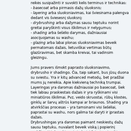
reikės susipažinti ir suvokti kelis terminus ir technikas:
-
basecoat
arba pirmasis dažų sluoksnis;
-
layering
arba sluoksniavimas, kai šviesinama palengva
dedant vis šviesesnį sluoksnį;
-
drybrushing
arba dažymas sausu teptuku norint
greitai paryškinti visus iškilimus ir nelygumus;
-
shading
arba šešėlio darymas, dažniausiai
asocijuojamas su washu;
-
glazing
arba labai plonas sluoksniavimas beveik
permatomais dažais, lietuviškai vertimas būtų
glazūravimas, bet skamba kreivai, tai vadinsim
gleizingu.
Jums pravers išmokt paprasto sluoksniavimo,
drybrusho ir shadingo. Čia, taip sakant, bus jūsų duona
su sviestu. Yra ir kitų advanced metodų, bet pradžiai
mums jų nereikia. Apie kiekvieną techniką trumpai.
Layeringas yra daromas dažniausiai po basecoat, šiek
tiek labiau praskiestais dažais ir yra ryškinami visi
miniatiūros iškilimai. Pvz, veido skruostai, rūbų klostės,
ginklų ar šarvų aštrūs kampai ar briaunos. Shading yra
atvirkščias procesas – yra tamsinami visi šešėliai,
paprastai su washu, nors galima tai daryti ir įprastais
dažais.
Drybrushingas yra daromas paimant neskiestų dažų
sausu teptuku, nuvalant beveik viską į popierinį