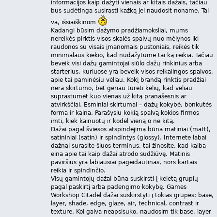
informacijos kaip dažyti vienais ar kitais dažais, tačiau
bus sudėtinga susirasti kažką jei naudosit noname. Tai
va, išsiaiškinom
Kadangi būsim dažymo pradžiamoksliai, mums
nereikės pirktis visos skalės spalvų nuo mėlynos iki
raudonos su visais įmanomais pustoniais, reikės tik
minimalaus kiekio, kad nudažytume tai ką reikia. Tačiau
beveik visi dažų gamintojai siūlo dažų rinkinius arba
starterius, kuriuose yra beveik visos reikalingos spalvos,
apie tai paminėsiu vėliau. Kokį brandą rinktis pradžiai
nėra skirtumo, bet geriau turėti kelių, kad vėliau
suprastumėt kuo vienas už kitą pranašesnis ar
atvirkščiai. Esminiai skirtumai – dažų kokybė, bonkutės
forma ir kaina. Parašysiu kokią spalvą kokios firmos
imti, kiek kainuotų ir kodėl vieną o ne kitą.
Dažai pagal šviesos atspindėjimą būna matiniai (matt),
satininiai (satin) ir spindintys (glossy). Internete labai
dažnai surasite šiuos terminus, tai žinosite, kad kalba
eina apie tai kaip dažai atrodo sudžiūvę. Matinis
paviršius yra labiausiai pageidautinas, nors kartais
reikia ir spindinčio.
Visų gamintojų dažai būna suskirsti į keletą grupių
pagal paskirtį arba padengimo kokybę. Games
Workshop Citadel dažai suskirstyti į tokias grupes: base,
layer, shade, edge, glaze, air, technical, contrast ir
texture. Kol galva neapsisuko, naudosim tik base, layer