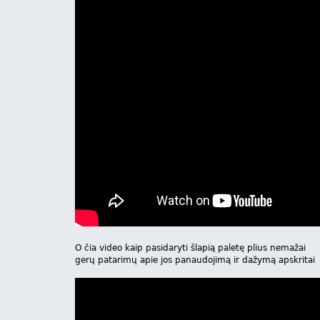
O čia video kaip pasidaryti šlapią paletę plius nemažai
gerų patarimų apie jos panaudojimą ir dažymą apskritai