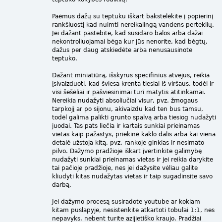
Paėmus dažų su teptuku iškart bakstelėkite į popierinį
rankšluostį kad nuimti nereikalingą vandens perteklių.
Jei dažant pastebite, kad susidaro balos arba dažai
nekontroliuojamai bėga kur jūs nenorite, kad bėgtų,
dažus per daug atskiedėte arba nenusausinote
teptuko.
Dažant miniatiūrą, išskyrus specifinius atvejus, reikia
įsivaizduoti, kad šviesa krenta tiesiai iš viršaus, todėl ir
visi šešėliai ir pašviesinimai turi matytis atitinkamai.
Nereikia nudažyti absoliučiai visur, pvz. žmogaus
tarpkojį ar po sijonu, akivaizdu kad ten bus tamsu,
todėl galima palikti grunto spalvą arba tiesiog nudažyti
juodai. Tas pats liečia ir kartais sunkiai prieinamas
vietas kaip pažastys, priekinė kaklo dalis arba kai viena
detalė užstoja kitą, pvz. rankoje ginklas ir nesimato
pilvo. Dažymo pradžioje iškart įvertinkite galimybę
nudažyti sunkiai prieinamas vietas ir jei reikia darykite
tai pačioje pradžioje, nes jei dažysite vėliau galite
kliudyti kitas nudažytas vietas ir taip sugadinsite savo
darbą.
Jei dažymo procesą susiradote youtube ar kokiam
kitam puslapyje, nesistenkite atkartoti tobulai 1:1, nes
nepavyks, nebent turite azijietiško kraujo. Pradžiai