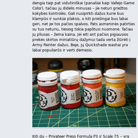
dengia taip pat vidutiniškai (panašiai kaip Vallejo Game
Color), tačiau jų didelis minusas – jie neturi griežtos
kokybės kontrolės. Gali nusipirkti dažus kurie bus
klampūs ir sunkiai plaksis, o kiti priešingai bus labai
geri, net jei tos pačios spalvos. Pats asmeninės patirties
su tuo neturiu, tiesiog tokia paplitusi nuomonė. Tačiau
jų pliusas – žema kaina. Jei eiti ant pačios pigiausios
prekės skirtos miniatiūrų dažymui tada verta žiūrėti į
Army Painter dažus. Beje, jų Quickshade washai yra
labai populiarūs ir verti dėmesio.
Kiti du – Privateer Press Formula P3 ir Scale 75 – yra