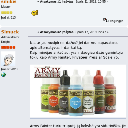
smikis
«
Atsakymas #1 Įrašytas:
Spalis 11, 2019, 10:55 »
Master
Įrašai: 513
Prisijungęs
Simuck
«
Atsakymas #2 Įrašytas:
Spalis 17, 2019, 22:47 »
Administrator
Knight
Na, ar jau nusipirkot dažus? Jei dar ne, papasakosiu
apie alternatyvas ir dar kai ką.
Kaip minėjau anksčiau, yra ir daugiau dažų gamintojų
tokių kaip Army Painter, Privateer Press ar Scale 75.
Įrašai: 2028
Army Painter turiu truputį, jų kokybė yra vidutiniška, jie