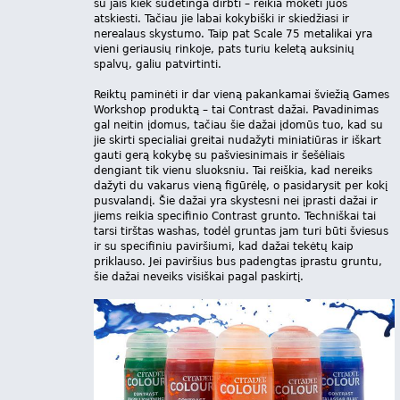
su jais kiek sudėtinga dirbti – reikia mokėti juos
atskiesti. Tačiau jie labai kokybiški ir skiedžiasi ir
nerealaus skystumo. Taip pat Scale 75 metalikai yra
vieni geriausių rinkoje, pats turiu keletą auksinių
spalvų, galiu patvirtinti.
Reiktų paminėti ir dar vieną pakankamai šviežią Games
Workshop produktą – tai Contrast dažai. Pavadinimas
gal neitin įdomus, tačiau šie dažai įdomūs tuo, kad su
jie skirti specialiai greitai nudažyti miniatiūras ir iškart
gauti gerą kokybę su pašviesinimais ir šešėliais
dengiant tik vienu sluoksniu. Tai reiškia, kad nereiks
dažyti du vakarus vieną figūrėlę, o pasidarysit per kokį
pusvalandį. Šie dažai yra skystesni nei įprasti dažai ir
jiems reikia specifinio Contrast grunto. Techniškai tai
tarsi tirštas washas, todėl gruntas jam turi būti šviesus
ir su specifiniu paviršiumi, kad dažai tekėtų kaip
priklauso. Jei paviršius bus padengtas įprastu gruntu,
šie dažai neveiks visiškai pagal paskirtį.