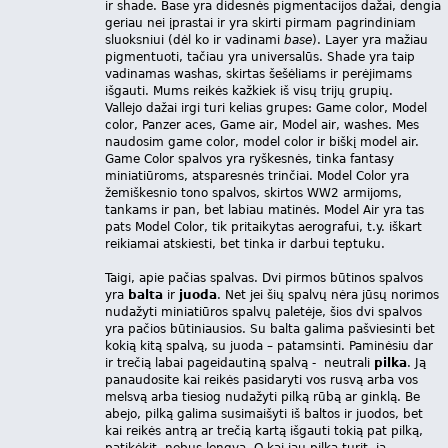
ir shade. Base yra didesnės pigmentacijos dažai, dengia
geriau nei įprastai ir yra skirti pirmam pagrindiniam
sluoksniui (dėl ko ir vadinami
base
). Layer yra mažiau
pigmentuoti, tačiau yra universalūs. Shade yra taip
vadinamas washas, skirtas šešėliams ir perėjimams
išgauti. Mums reikės kažkiek iš visų trijų grupių.
Vallejo dažai irgi turi kelias grupes: Game color, Model
color, Panzer aces, Game air, Model air, washes. Mes
naudosim game color, model color ir biškį model air.
Game Color spalvos yra ryškesnės, tinka fantasy
miniatiūroms, atsparesnės trinčiai. Model Color yra
žemiškesnio tono spalvos, skirtos WW2 armijoms,
tankams ir pan, bet labiau matinės. Model Air yra tas
pats Model Color, tik pritaikytas aerografui, t.y. iškart
reikiamai atskiesti, bet tinka ir darbui teptuku.
Taigi, apie pačias spalvas. Dvi pirmos būtinos spalvos
yra
balta
ir
juoda
. Net jei šių spalvų nėra jūsų norimos
nudažyti miniatiūros spalvų paletėje, šios dvi spalvos
yra pačios būtiniausios. Su balta galima pašviesinti bet
kokią kitą spalvą, su juoda – patamsinti. Paminėsiu dar
ir trečią labai pageidautiną spalvą - neutrali
pilka
. Ją
panaudosite kai reikės pasidaryti vos rusvą arba vos
melsvą arba tiesiog nudažyti pilką rūbą ar ginklą. Be
abejo, pilką galima susimaišyti iš baltos ir juodos, bet
kai reikės antrą ar trečią kartą išgauti tokią pat pilką,
patikėkit, nebus lengva. O kai jau pilką turit, ją