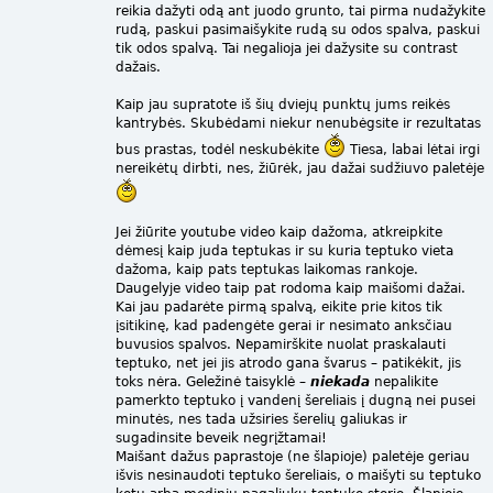
reikia dažyti odą ant juodo grunto, tai pirma nudažykite
rudą, paskui pasimaišykite rudą su odos spalva, paskui
tik odos spalvą. Tai negalioja jei dažysite su contrast
dažais.
Kaip jau supratote iš šių dviejų punktų jums reikės
kantrybės. Skubėdami niekur nenubėgsite ir rezultatas
bus prastas, todėl neskubėkite
Tiesa, labai lėtai irgi
nereikėtų dirbti, nes, žiūrėk, jau dažai sudžiuvo paletėje
Jei žiūrite youtube video kaip dažoma, atkreipkite
dėmesį kaip juda teptukas ir su kuria teptuko vieta
dažoma, kaip pats teptukas laikomas rankoje.
Daugelyje video taip pat rodoma kaip maišomi dažai.
Kai jau padarėte pirmą spalvą, eikite prie kitos tik
įsitikinę, kad padengėte gerai ir nesimato anksčiau
buvusios spalvos. Nepamirškite nuolat praskalauti
teptuko, net jei jis atrodo gana švarus – patikėkit, jis
toks nėra. Geležinė taisyklė –
niekada
nepalikite
pamerkto teptuko į vandenį šereliais į dugną nei pusei
minutės, nes tada užsiries šerelių galiukas ir
sugadinsite beveik negrįžtamai!
Maišant dažus paprastoje (ne šlapioje) paletėje geriau
išvis nesinaudoti teptuko šereliais, o maišyti su teptuko