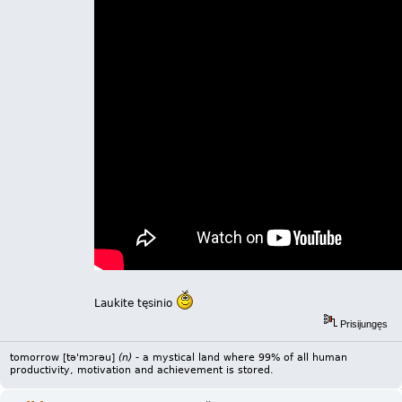
Laukite tęsinio
Prisijungęs
tomorrow [tə'mɔrəu]
(n)
- a mystical land where 99% of all human
productivity, motivation and achievement is stored.