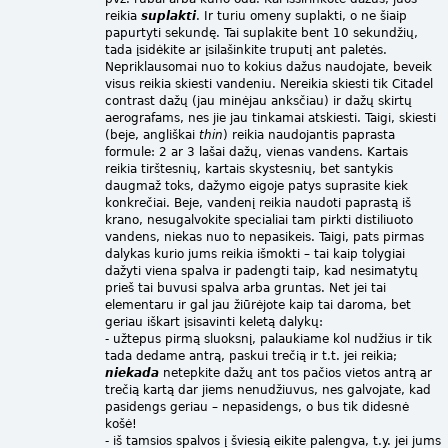
reikia
suplakti
. Ir turiu omeny suplakti, o ne šiaip
papurtyti sekundę. Tai suplakite bent 10 sekundžių,
tada įsidėkite ar įsilašinkite truputį ant paletės.
Nepriklausomai nuo to kokius dažus naudojate, beveik
visus reikia skiesti vandeniu. Nereikia skiesti tik Citadel
contrast dažų (jau minėjau anksčiau) ir dažų skirtų
aerografams, nes jie jau tinkamai atskiesti. Taigi, skiesti
(beje, angliškai
thin
) reikia naudojantis paprasta
formule: 2 ar 3 lašai dažų, vienas vandens. Kartais
reikia tirštesnių, kartais skystesnių, bet santykis
daugmaž toks, dažymo eigoje patys suprasite kiek
konkrečiai. Beje, vandenį reikia naudoti paprastą iš
krano, nesugalvokite specialiai tam pirkti distiliuoto
vandens, niekas nuo to nepasikeis. Taigi, pats pirmas
dalykas kurio jums reikia išmokti – tai kaip tolygiai
dažyti viena spalva ir padengti taip, kad nesimatytų
prieš tai buvusi spalva arba gruntas. Net jei tai
elementaru ir gal jau žiūrėjote kaip tai daroma, bet
geriau iškart įsisavinti keletą dalykų:
- užtepus pirmą sluoksnį, palaukiame kol nudžius ir tik
tada dedame antrą, paskui trečią ir t.t. jei reikia;
niekada
netepkite dažų ant tos pačios vietos antrą ar
trečią kartą dar jiems nenudžiuvus, nes galvojate, kad
pasidengs geriau – nepasidengs, o bus tik didesnė
košė!
- iš tamsios spalvos į šviesią eikite palengva, t.y. jei jums