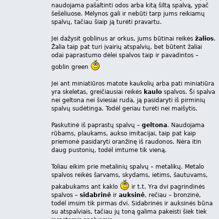
naudojama pašaltinti odos arba kitą šiltą spalvą, ypač
šešėliuose. Mėlynos gali ir nebūti tarp jums reikiamų
spalvų, tačiau šiaip ją turėti pravartu.
Jei dažysit goblinus ar orkus, jums būtinai reikės
žalios
.
Žalia taip pat turi įvairių atspalvių, bet būtent žaliai
odai paprastumo dėlei spalvos taip ir pavadintos –
goblin green
Jei ant miniatiūros matote kaukolių arba pati miniatiūra
yra skeletas, greičiausiai reikės
kaulo
spalvos. Ši spalva
nei geltona nei šviesiai ruda, ją pasidaryti iš pirminių
spalvų sudėtinga. Todėl geriau turėti nei maišytis.
Paskutinė iš paprastų spalvų –
geltona
. Naudojama
rūbams, plaukams, aukso imitacijai, taip pat kaip
priemonė pasidaryti oranžinę iš raudonos. Nėra itin
daug pustonių, todėl imtume tik vieną.
Toliau eikim prie metalinių spalvų – metalikų. Metalo
spalvos reikės šarvams, skydams, ietims, šautuvams,
pakabukams ant kaklo
ir t.t. Yra dvi pagrindinės
spalvos –
sidabrinė
ir
auksinė
, rečiau – bronzinė,
todėl imsim tik pirmas dvi. Sidabrinės ir auksinės būna
su atspalviais, tačiau jų toną galima pakeisti šiek tiek