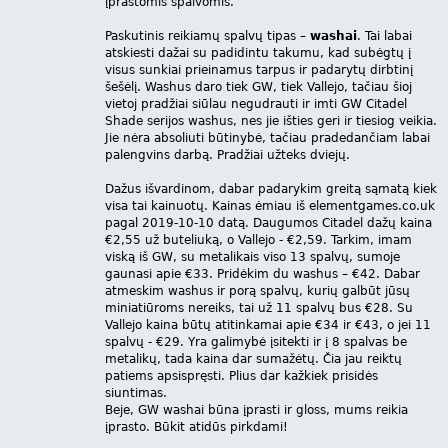
įprastomis spalvomis.
Paskutinis reikiamų spalvų tipas –
washai
. Tai labai
atskiesti dažai su padidintu takumu, kad subėgtų į
visus sunkiai prieinamus tarpus ir padarytų dirbtinį
šešėlį. Washus daro tiek GW, tiek Vallejo, tačiau šioj
vietoj pradžiai siūlau negudrauti ir imti GW Citadel
Shade serijos washus, nes jie išties geri ir tiesiog veikia.
Jie nėra absoliuti būtinybė, tačiau pradedančiam labai
palengvins darbą. Pradžiai užteks dviejų.
Dažus išvardinom, dabar padarykim greitą sąmatą kiek
visa tai kainuotų. Kainas ėmiau iš elementgames.co.uk
pagal 2019-10-10 datą. Daugumos Citadel dažų kaina
€2,55 už buteliuką, o Vallejo - €2,59. Tarkim, imam
viską iš GW, su metalikais viso 13 spalvų, sumoje
gaunasi apie €33. Pridėkim du washus – €42. Dabar
atmeskim washus ir porą spalvų, kurių galbūt jūsų
miniatiūroms nereiks, tai už 11 spalvų bus €28. Su
Vallejo kaina būtų atitinkamai apie €34 ir €43, o jei 11
spalvų - €29. Yra galimybė įsitekti ir į 8 spalvas be
metalikų, tada kaina dar sumažėtų. Čia jau reiktų
patiems apsispręsti. Plius dar kažkiek prisidės
siuntimas.
Beje, GW washai būna įprasti ir gloss, mums reikia
įprasto. Būkit atidūs pirkdami!