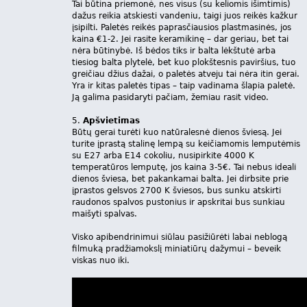
Tai būtina priemonė, nes visus (su keliomis išimtimis)
dažus reikia atskiesti vandeniu, taigi juos reikės kažkur
įsipilti. Paletės reikės paprasčiausios plastmasinės, jos
kaina €1-2. Jei rasite keramikinę – dar geriau, bet tai
nėra būtinybė. Iš bėdos tiks ir balta lėkštutė arba
tiesiog balta plytelė, bet kuo plokštesnis paviršius, tuo
greičiau džius dažai, o paletės atveju tai nėra itin gerai.
Yra ir kitas paletės tipas – taip vadinama šlapia paletė.
Ją galima pasidaryti pačiam, žemiau rasit video.
5.
Apšvietimas
Būtų gerai turėti kuo natūralesnė dienos šviesą. Jei
turite įprastą stalinę lempą su keičiamomis lemputėmis
su E27 arba E14 cokoliu, nusipirkite 4000 K
temperatūros lemputę, jos kaina 3-5€. Tai nebus ideali
dienos šviesa, bet pakankamai balta. Jei dirbsite prie
įprastos gelsvos 2700 K šviesos, bus sunku atskirti
raudonos spalvos pustonius ir apskritai bus sunkiau
maišyti spalvas.
Visko apibendrinimui siūlau pasižiūrėti labai neblogą
filmuką pradžiamokslį miniatiūrų dažymui – beveik
viskas nuo iki.