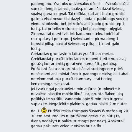
padengimu. Yra toks universalus dėsnis – šviesūs dažai
sunkiai dengia tamsią spalvą, o tamsūs dažai šviesią
spalvą gana lengvai. Tai reiškia, kad ant balto grunto
galima visai nesunkiai dažyti juoda ir pasidengs vos ne
vienu sluoksniu, bet jei reikės ant juodo grunto tepti
baltą, tai prireiks n sluoksnių kol pasidengs tolygiai.
Žinoma, tai daryti vistiek kada nors teks, todėl tai
reiktų daryti po truputį šviesinant – pirma dengti
tamsiai pilką, paskui šviesesnę pilką ir tik ant galo
baltą.
Geriausias gruntavimo laikas yra šiltasis metas.
Greičiausiai purkšti teks lauke, nebent turite nuosavą
garažą kur ar kokią gerai vėdinamą šiltą patalpą.
Purškiant šaltu oru grunto lašeliai sustings ore prieš
nusėsdami ant miniatiūros ir padengs netolygiai. Labai
nerekomenduoju purkšti kambary – tai tiesiog
kenksminga sveikatai.
Jei tvarkingai pasiruošėte miniatiūras (nuplovėte ir
nuvalėte plastiko moldo likučius), grunto flakoniuką
pašildykite su šiltu vandeniu apie 5 minutes ir gerai
suplakite. Negailėkite plakimo, geriau plakti 2 minutes
nei 1
Purkšti reikia trumpais šūviais iš maždaug 20-
30 cm atstumo. Po nupurškimo geriausiai būtų tą
dieną nedažyti ir palikti sustingti per naktį. Apskritai,
geriau pažiūrėti video ir viskas bus aišku.