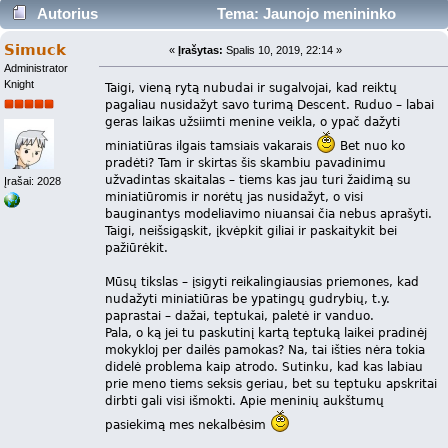
Autorius
Tema: Jaunojo menininko
pradžiamokslis (Skaityta 10416 kartus)
Simuck
«
Įrašytas:
Spalis 10, 2019, 22:14 »
Administrator
Knight
Taigi, vieną rytą nubudai ir sugalvojai, kad reiktų
pagaliau nusidažyt savo turimą Descent. Ruduo – labai
geras laikas užsiimti menine veikla, o ypač dažyti
miniatiūras ilgais tamsiais vakarais
Bet nuo ko
pradėti? Tam ir skirtas šis skambiu pavadinimu
užvadintas skaitalas – tiems kas jau turi žaidimą su
Įrašai: 2028
miniatiūromis ir norėtų jas nusidažyt, o visi
bauginantys modeliavimo niuansai čia nebus aprašyti.
Taigi, neišsigąskit, įkvėpkit giliai ir paskaitykit bei
pažiūrėkit.
Mūsų tikslas – įsigyti reikalingiausias priemones, kad
nudažyti miniatiūras be ypatingų gudrybių, t.y.
paprastai – dažai, teptukai, paletė ir vanduo.
Pala, o ką jei tu paskutinį kartą teptuką laikei pradinėj
mokykloj per dailės pamokas? Na, tai išties nėra tokia
didelė problema kaip atrodo. Sutinku, kad kas labiau
prie meno tiems seksis geriau, bet su teptuku apskritai
dirbti gali visi išmokti. Apie meninių aukštumų
pasiekimą mes nekalbėsim