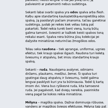
pašviesinti ar patamsinti nebus sudėtinga.
Sekanti labai svarbi spalva yra
odos
spalva arba
flesh
.
Kalbu apie standartinę kaukazietišką-europietišką odos
spalvą. Ją pasidaryti pačiam įmanoma, tačiau ganėtinai
sudėtinga, juolab jei reikės kiek vėliau tokią pat
pakartoti. Todėl reikia turėti bent vieną, kurią būtų
galima tamsint, šviesinti ar kažkiek keisti spalvos toną
reikalui esant. Spalva nėra būtina jūsų kolekcijai jei
dažysite miniatiūras neturinčias žmogiškos odos.
Toliau seka
raudona
– tiek aprangai, uniformai, ugnies
efektui, tiek kraujo spalvai išgauti. Raudona turi keletą
šviesumų ir atspalvių, bet imsiu standartinę kraujo
spalvą.
Sekanti –
ruda
. Naudojama avalynei, odiniams
diržams, plaukams, medžiui, žemei. Ši spalva turi
ypatingai daug atspalvių ir šviesumų, todėl galima
lengvai pasiklysti kuri yra ta būtiniausia. Todėl šį kartą
imsim dvi. Viena bus ryškesnė ruda, kita tamsesnė
ruda. Jei pagalvosit, kad dviejų nereikia, pasirinkite
vieną pagal tai kokios reikia miniatiūrai.
Mėlyna
– magiška spalva. Dažnai dominuoja rūbuose,
vandens ar magiškos šviesos efektuose. Mėlyna taip pat