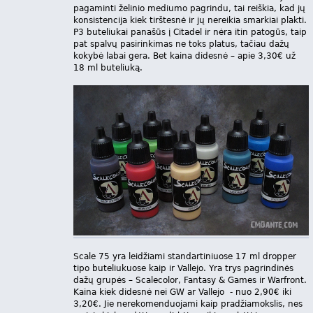
pagaminti želinio mediumo pagrindu, tai reiškia, kad jų
konsistencija kiek tirštesnė ir jų nereikia smarkiai plakti.
P3 buteliukai panašūs į Citadel ir nėra itin patogūs, taip
pat spalvų pasirinkimas ne toks platus, tačiau dažų
kokybė labai gera. Bet kaina didesnė – apie 3,30€ už
18 ml buteliuką.
Scale 75 yra leidžiami standartiniuose 17 ml dropper
tipo buteliukuose kaip ir Vallejo. Yra trys pagrindinės
dažų grupės – Scalecolor, Fantasy & Games ir Warfront.
Kaina kiek didesnė nei GW ar Vallejo - nuo 2,90€ iki
3,20€. Jie nerekomenduojami kaip pradžiamokslis, nes