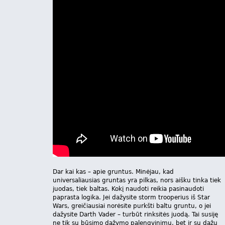
Dar kai kas – apie gruntus. Minėjau, kad
universaliausias gruntas yra pilkas, nors aišku tinka tiek
juodas, tiek baltas. Kokį naudoti reikia pasinaudoti
paprasta logika. Jei dažysite storm trooperius iš Star
Wars, greičiausiai norėsite purkšti baltu gruntu, o jei
dažysite Darth Vader – turbūt rinksitės juodą. Tai susiję
ne tik su būsimo dažymo palengvinimu, bet ir su dažų