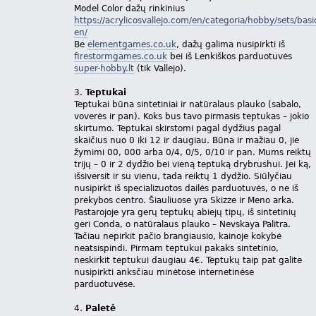
Model Color dažų rinkinius
https://acrylicosvallejo.com/en/categoria/hobby/sets/basi
en/
Be
elementgames.co.uk
, dažų galima nusipirkti iš
firestormgames.co.uk
bei iš Lenkiškos parduotuvės
super-hobby.lt
(tik Vallejo).
3.
Teptukai
Teptukai būna sintetiniai ir natūralaus plauko (sabalo,
voverės ir pan). Koks bus tavo pirmasis teptukas – jokio
skirtumo. Teptukai skirstomi pagal dydžius pagal
skaičius nuo 0 iki 12 ir daugiau. Būna ir mažiau 0, jie
žymimi 00, 000 arba 0/4, 0/5, 0/10 ir pan. Mums reiktų
trijų – 0 ir 2 dydžio bei vieną teptuką drybrushui. Jei ką,
išsiversit ir su vienu, tada reiktų 1 dydžio. Siūlyčiau
nusipirkt iš specializuotos dailės parduotuvės, o ne iš
prekybos centro. Šiauliuose yra Skizze ir Meno arka.
Pastarojoje yra gerų teptukų abiejų tipų, iš sintetinių
geri Conda, o natūralaus plauko – Nevskaya Palitra.
Tačiau nepirkit pačio brangiausio, kainoje kokybė
neatsispindi. Pirmam teptukui pakaks sintetinio,
neskirkit teptukui daugiau 4€. Teptukų taip pat galite
nusipirkti anksčiau minėtose internetinėse
parduotuvėse.
4.
Paletė