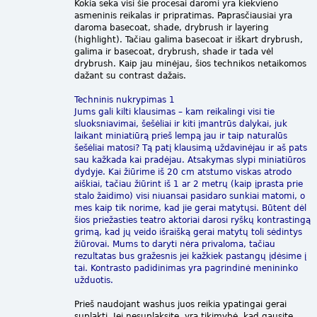
Kokia seka visi šie procesai daromi yra kiekvieno
asmeninis reikalas ir pripratimas. Paprasčiausiai yra
daroma basecoat, shade, drybrush ir layering
(highlight). Tačiau galima basecoat ir iškart drybrush,
galima ir basecoat, drybrush, shade ir tada vėl
drybrush. Kaip jau minėjau, šios technikos netaikomos
dažant su contrast dažais.
Techninis nukrypimas 1
Jums gali kilti klausimas – kam reikalingi visi tie
sluoksniavimai, šešėliai ir kiti įmantrūs dalykai, juk
laikant miniatiūrą prieš lempą jau ir taip naturalūs
šešėliai matosi? Tą patį klausimą uždavinėjau ir aš pats
sau kažkada kai pradėjau. Atsakymas slypi miniatiūros
dydyje. Kai žiūrime iš 20 cm atstumo viskas atrodo
aiškiai, tačiau žiūrint iš 1 ar 2 metrų (kaip įprasta prie
stalo žaidimo) visi niuansai pasidaro sunkiai matomi, o
mes kaip tik norime, kad jie gerai matytųsi. Būtent dėl
šios priežasties teatro aktoriai darosi ryškų kontrastingą
grimą, kad jų veido išraišką gerai matytų toli sėdintys
žiūrovai. Mums to daryti nėra privaloma, tačiau
rezultatas bus gražesnis jei kažkiek pastangų įdėsime į
tai. Kontrasto padidinimas yra pagrindinė menininko
užduotis.
Prieš naudojant washus juos reikia ypatingai gerai
suplakti. Jei nesuplaksite, yra tikimybė, kad gausite