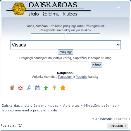
Labas,
Svečias
. Prašome
prisijungti
arba
užsiregistruoti
.
Pasigedote savo
aktyvacijos laiško?
Prisijungti naudojant naudotojo vardą, slaptažodį ir sesijos trukmę
Naujienos:
Aplankykite mūsų
Facebook
ir
Youtube
kanalą!
Daiskardas :: stalo žaidimų klubas
»
Apie bites
»
Miniatiūrų dažymas
»
Jaunojo menininko pradžiamokslis
« ankstesnis
sekantis »
Puslapiai: [
1
]
SPAUSDINTI