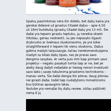
Spalvų pasirinkimas nėra itin didelis, bet dažų kaina yra
gerokai didesnė už įprastus Citadel dažus – apie 4,50
už 18ml buteliuką (įprastų Citadel dažų yra 13 ml). Šie
dažai yra tepami įprastu teptuku, jų nereikia skiesti
(tiksliau, geriau neskiesti), su jais nepavyks išgauti
drybrusho ar švelnaus sluoksniavimo, jie yra tokie
straightforward ir tepami tik vienu sluoksniu. Dažus
galima maišyti tarpusavyje, tačiau nerekomenduojama
maišyti su kitais dažų tipais, nes jie praras savo
dengimo savybes. Ar verta juos imti kaip pirmam savo
projektui – negaliu pasakyti tvirtai taip ar ne, bet jei
ateity daug dažyti nežadate ar tiesiog nenori investuoti
savo laiko į savęs tobulinimą įprastomis technikomis –
manau verta. Šie dažai dengia itin plonai, daug ploniau
nei įprasti dažai, todėl taip nudažytoms miniatiūroms
bus būtinas apsauginis lakas.
Youtube yra nemažai šių dažų review, siūlau pažiūrėti
vieną iš jų