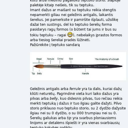
kotu arba mediniu pagaliuku teptuko storio. Šlapioje
paletėje kitaip neišeis, tik su teptuku.
Imant dažus ar maišant su teptuku reikia stengtis
nepamerkti giliau nei geležinis antgalis, laikantis
šerelius. Jei pamerksite ir pamiršite išplauti, užsilikę
dažai ten sustings, dėl ko teptuko šerelių forma
pasidarys ragų formos (o būtent tai jums ir bus su
tokiu teptuku – ragai
), nebelaikys įprastos formos
arba tiesiog šereliai pradės lūžinėti.
Pažiūrėkite į teptuko sandarą
Geležinis antgalis arba
ferrule
yra ta dalis, kuriai dažų
kliūti neturėtų. Pagrindinė vieta kuri laiko dažus yra
pilvas arba
belly
, kuo didesnis pilvas, tuo rečiau reikia
merkti teptuką į dažus ir tuo ilgiau galite dažyti. Pilvo
storis priklauso nuo teptuko storio, su 2 dydžio dažysite
ilgiau nei su 0 dydžio, o su 000 trumpiau nei su 0.
Šerelių galiukas arba
tip
yra svarbus ploniausioms
linijoms ar detalėms išpiešti ir yra vienas svarbiausių
teptuko kokybės rodiklių.