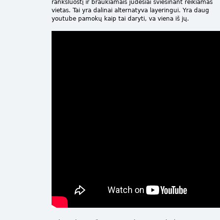
rankšluostį ir braukiamais judesiai šviesinant reikiamas
vietas. Tai yra dalinai alternatyva layeringui. Yra daug
youtube pamokų kaip tai daryti, va viena iš jų.