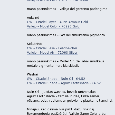
Vallejo – Model Color – 70953 Flat Yellow
mano pasirinkimas – Vallejo dėl geresnio padengimo
Auksinė
GW – Citadel Layer – Auric Armour Gold
Vallejo – Model Color – 70996 Gold
mano pasirinkimas – GW dėl smulkesnio pigmento
Sidabrinė
GW – Citadel Base – Leadbelcher
Vallejo – Model Air – 71063 Silver
mano pasirinkimas – Model Air, dėl labai smulkaus
metalo pigmento, nereikia skiesti.
Washai
GW – Citadel Shade – Nuln Oil - €4,52
GW – Citadel Shade – Agrax Earthshade - €4,52
Nuln Oil – juodas washas, beveik universalus
Agrax Earthshade – tamsiai rudas, tinka žemei,
rūbams, odai, rudiems ar gelsviems plaukams tamsinti.
Minėjau, kad galima nusipirkti dažų rinkinių.
Rekomenduoju pasižiūrėti į Vallejo Game Color arba