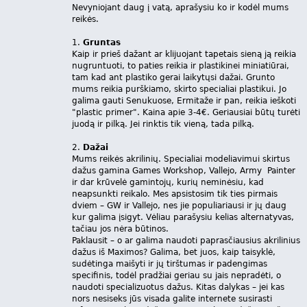
Nevyniojant daug į vatą, aprašysiu ko ir kodėl mums
reikės.
1.
Gruntas
Kaip ir prieš dažant ar klijuojant tapetais sieną ją reikia
nugruntuoti, to paties reikia ir plastikinei miniatiūrai,
tam kad ant plastiko gerai laikytųsi dažai. Grunto
mums reikia purškiamo, skirto specialiai plastikui. Jo
galima gauti Senukuose, Ermitaže ir pan, reikia ieškoti
"plastic primer". Kaina apie 3-4€. Geriausiai būtų turėti
juodą ir pilką. Jei rinktis tik vieną, tada pilką.
2.
Dažai
Mums reikės akrilinių. Specialiai modeliavimui skirtus
dažus gamina Games Workshop, Vallejo, Army Painter
ir dar krūvelė gamintojų, kurių neminėsiu, kad
neapsunkti reikalo. Mes apsistosim tik ties pirmais
dviem – GW ir Vallejo, nes jie populiariausi ir jų daug
kur galima įsigyt. Vėliau parašysiu kelias alternatyvas,
tačiau jos nėra būtinos.
Paklausit – o ar galima naudoti paprasčiausius akrilinius
dažus iš Maximos? Galima, bet juos, kaip taisyklė,
sudėtinga maišyti ir jų tirštumas ir padengimas
specifinis, todėl pradžiai geriau su jais nepradėti, o
naudoti specializuotus dažus. Kitas dalykas – jei kas
nors nesiseks jūs visada galite internete susirasti