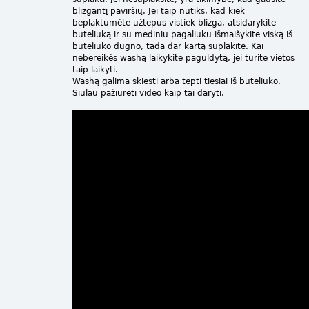
blizgantį paviršių. Jei taip nutiks, kad kiek
beplaktumėte užtepus vistiek blizga, atsidarykite
buteliuką ir su mediniu pagaliuku išmaišykite viską iš
buteliuko dugno, tada dar kartą suplakite. Kai
nebereikės washą laikykite paguldytą, jei turite vietos
taip laikyti.
Washą galima skiesti arba tepti tiesiai iš buteliuko.
Siūlau pažiūrėti video kaip tai daryti.