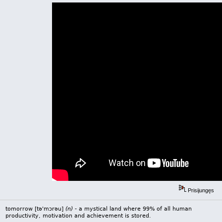
Prisijungęs
tomorrow [tə'mɔrəu]
(n)
- a mystical land where 99% of all human
productivity, motivation and achievement is stored.